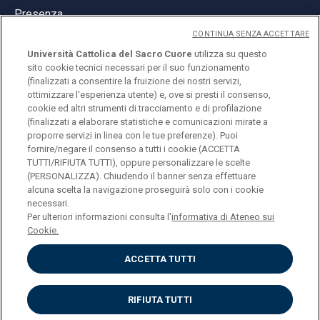
Presenza
CONTINUA SENZA ACCETTARE
Università Cattolica del Sacro Cuore
utilizza su questo
sito cookie tecnici necessari per il suo funzionamento
(finalizzati a consentire la fruizione dei nostri servizi,
ottimizzare l'esperienza utente) e, ove si presti il consenso,
© Università Cattolica del Sacro Cuore
cookie ed altri strumenti di tracciamento e di profilazione
Largo A. Gemelli 1, 20123 Milano
(finalizzati a elaborare statistiche e comunicazioni mirate a
proporre servizi in linea con le tue preferenze). Puoi
PI 02133120150
fornire/negare il consenso a tutti i cookie (ACCETTA
TUTTI/RIFIUTA TUTTI), oppure personalizzare le scelte
(PERSONALIZZA). Chiudendo il banner senza effettuare
alcuna scelta la navigazione proseguirà solo con i cookie
ENGLISH
necessari.
Per ulteriori informazioni consulta l'
informativa di Ateneo sui
Cookie.
ACCETTA TUTTI
Privacy
Accessibilità
Cookies
RIFIUTA TUTTI
Impostazione Cookies