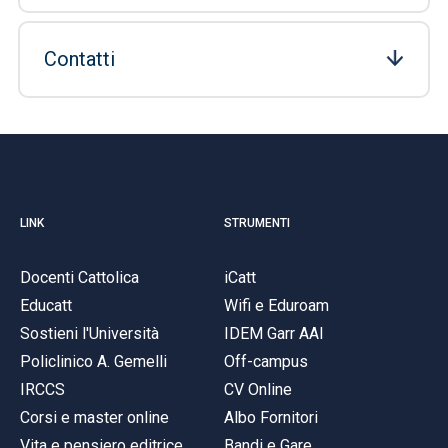
Contatti
LINK
STRUMENTI
Docenti Cattolica
iCatt
Educatt
Wifi e Eduroam
Sostieni l'Università
IDEM Garr AAI
Policlinico A. Gemelli
Off-campus
IRCCS
CV Online
Corsi e master online
Albo Fornitori
Vita e pensiero editrice
Bandi e Gare