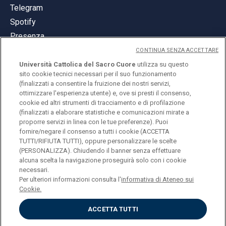
Telegram
Spotify
Presenza
CONTINUA SENZA ACCETTARE
Università Cattolica del Sacro Cuore
utilizza su questo
sito cookie tecnici necessari per il suo funzionamento
(finalizzati a consentire la fruizione dei nostri servizi,
ottimizzare l'esperienza utente) e, ove si presti il consenso,
© Università Cattolica del Sacro Cuore
cookie ed altri strumenti di tracciamento e di profilazione
Largo A. Gemelli 1, 20123 Milano
(finalizzati a elaborare statistiche e comunicazioni mirate a
proporre servizi in linea con le tue preferenze). Puoi
PI 02133120150
fornire/negare il consenso a tutti i cookie (ACCETTA
TUTTI/RIFIUTA TUTTI), oppure personalizzare le scelte
(PERSONALIZZA). Chiudendo il banner senza effettuare
alcuna scelta la navigazione proseguirà solo con i cookie
ENGLISH
necessari.
Per ulteriori informazioni consulta l'
informativa di Ateneo sui
Cookie.
ACCETTA TUTTI
Privacy
Accessibilità