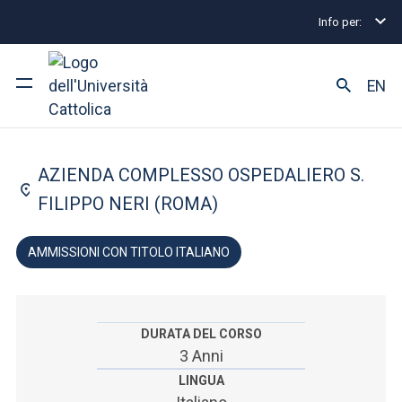
Info per:
Home
Lauree triennali e a ciclo unico
Infermieri
FACOLTÀ DI: MEDICINA E CHIRURGIA
EN
Infermieristica
Ateneo
AZIENDA COMPLESSO OSPEDALIERO S.
Corsi di studio
FILIPPO NERI (ROMA)
Ricerca
AMMISSIONI CON TITOLO ITALIANO
Facoltà e campus
DURATA DEL CORSO
3 Anni
SEI UNO STUDENTE ISCRITTO?
LINGUA