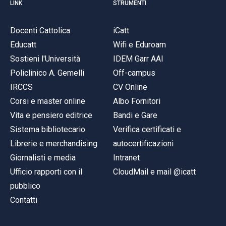
LINK
STRUMENTI
Docenti Cattolica
iCatt
Educatt
Wifi e Eduroam
Sostieni l'Università
IDEM Garr AAI
Policlinico A. Gemelli
Off-campus
IRCCS
CV Online
Corsi e master online
Albo Fornitori
Vita e pensiero editrice
Bandi e Gare
Sistema bibliotecario
Verifica certificati e
Librerie e merchandising
autocertificazioni
Giornalisti e media
Intranet
Ufficio rapporti con il
CloudMail e mail @icatt
pubblico
Contatti