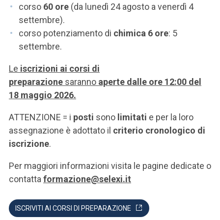
corso
60 ore
(da lunedì 24 agosto a venerdì 4
settembre).
corso potenziamento di
chimica 6 ore
: 5
settembre.
Le
iscrizioni ai corsi di
preparazione
saranno
aperte dalle ore 12:00 del
18 maggio 2026.
ATTENZIONE = i
posti
sono
limitati
e per la loro
assegnazione è adottato il
criterio cronologico di
iscrizione
.
Per maggiori informazioni visita le pagine dedicate o
contatta
formazione@selexi.it
ISCRIVITI AI CORSI DI PREPARAZIONE