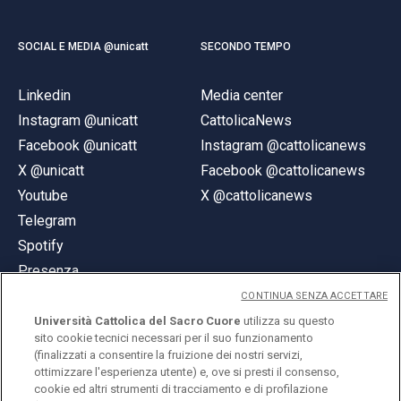
SOCIAL E MEDIA @unicatt
SECONDO TEMPO
Linkedin
Media center
Instagram @unicatt
CattolicaNews
Facebook @unicatt
Instagram @cattolicanews
X @unicatt
Facebook @cattolicanews
Youtube
X @cattolicanews
Telegram
Spotify
Presenza
CONTINUA SENZA ACCETTARE
Università Cattolica del Sacro Cuore
utilizza su questo
sito cookie tecnici necessari per il suo funzionamento
(finalizzati a consentire la fruizione dei nostri servizi,
ottimizzare l'esperienza utente) e, ove si presti il consenso,
© Università Cattolica del Sacro Cuore
cookie ed altri strumenti di tracciamento e di profilazione