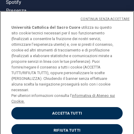
Spotify
Presenza
CONTINUA SENZA ACCETTARE
Università Cattolica del Sacro Cuore
utilizza su questo
sito cookie tecnici necessari per il suo funzionamento
(finalizzati a consentire la fruizione dei nostri servizi,
ottimizzare l'esperienza utente) e, ove si presti il consenso,
© Università Cattolica del Sacro Cuore
cookie ed altri strumenti di tracciamento e di profilazione
Largo A. Gemelli 1, 20123 Milano
(finalizzati a elaborare statistiche e comunicazioni mirate a
proporre servizi in linea con le tue preferenze). Puoi
PI 02133120150
fornire/negare il consenso a tutti i cookie (ACCETTA
TUTTI/RIFIUTA TUTTI), oppure personalizzare le scelte
(PERSONALIZZA). Chiudendo il banner senza effettuare
alcuna scelta la navigazione proseguirà solo con i cookie
ENGLISH
necessari.
Per ulteriori informazioni consulta l'
informativa di Ateneo sui
Cookie.
ACCETTA TUTTI
Privacy
Accessibilità
Cookies
RIFIUTA TUTTI