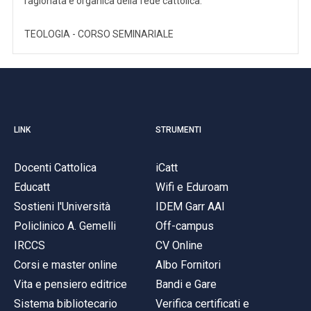
ragionata e organica della fede cattolica.
TEOLOGIA - CORSO SEMINARIALE
LINK
STRUMENTI
Docenti Cattolica
iCatt
Educatt
Wifi e Eduroam
Sostieni l'Università
IDEM Garr AAI
Policlinico A. Gemelli
Off-campus
IRCCS
CV Online
Corsi e master online
Albo Fornitori
Vita e pensiero editrice
Bandi e Gare
Sistema bibliotecario
Verifica certificati e