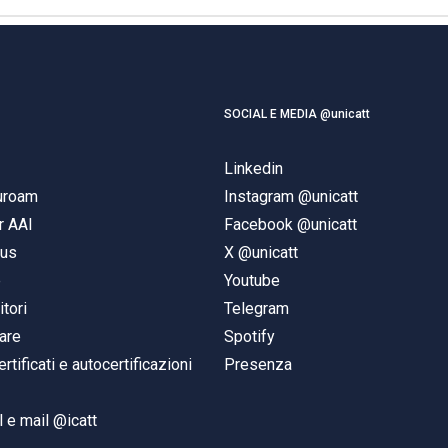
SOCIAL E MEDIA @unicatt
Linkedin
duroam
Instagram @unicatt
r AAI
Facebook @unicatt
pus
X @unicatt
e
Youtube
itori
Telegram
are
Spotify
ertificati e autocertificazioni
Presenza
 e mail @icatt