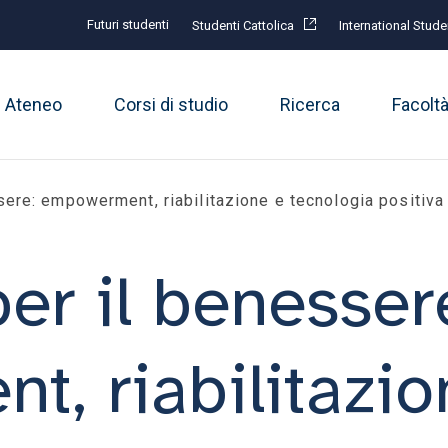
Futuri studenti
Studenti Cattolica
International Stude
Ateneo
Corsi di studio
Ricerca
Facolt
sere: empowerment, riabilitazione e tecnologia positiva
er il benesser
, riabilitazio