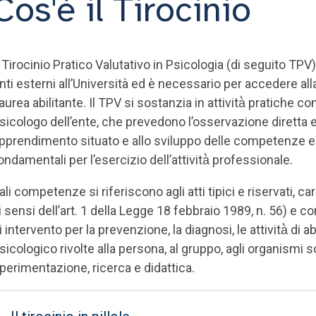
Cos'è il Tirocinio
l Tirocinio Pratico Valutativo in Psicologia (di seguito TPV
nti esterni all’Università ed è necessario per accedere all
aurea abilitante. Il TPV si sostanzia in attività̀ pratiche 
sicologo dell’ente, che prevedono l’osservazione diretta e l
pprendimento situato e allo sviluppo delle competenze e de
ondamentali per l’esercizio dell’attività̀ professionale.
ali competenze si riferiscono agli atti tipici e riservati, 
i sensi dell’art. 1 della Legge 18 febbraio 1989, n. 56) e 
i intervento per la prevenzione, la diagnosi, le attività̀ di 
sicologico rivolte alla persona, al gruppo, agli organismi soc
perimentazione, ricerca e didattica.