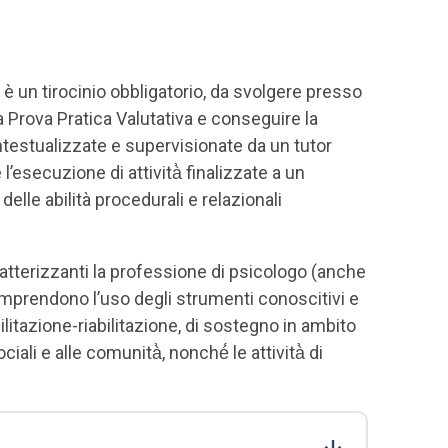
) è un tirocinio obbligatorio, da svolgere presso
a Prova Pratica Valutativa e conseguire la
contestualizzate e supervisionate da un tutor
’esecuzione di attività̀ finalizzate a un
lle abilità procedurali e relazionali
caratterizzanti la professione di psicologo (anche
comprendono l’uso degli strumenti conoscitivi e
abilitazione-riabilitazione, di sostegno in ambito
iali e alle comunità̀, nonché́ le attività̀ di