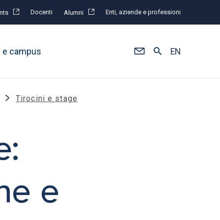
Docenti
Enti, aziende e professioni
nts
Alumni
à e campus
EN
Tirocini e stage
e:
ne e