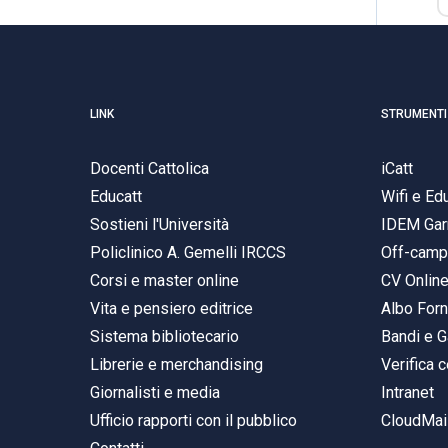
LINK
STRUMENTI
Docenti Cattolica
iCatt
Educatt
Wifi e E
Sostieni l'Università
IDEM Gar
Policlinico A. Gemelli IRCCS
Off-cam
Corsi e master online
CV Onlin
Vita e pensiero editrice
Albo Forn
Sistema bibliotecario
Bandi e G
Librerie e merchandising
Verifica c
Giornalisti e media
Intranet
Ufficio rapporti con il pubblico
CloudMail