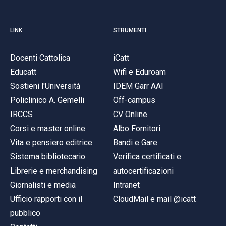
LINK
STRUMENTI
Docenti Cattolica
iCatt
Educatt
Wifi e Eduroam
Sostieni l'Università
IDEM Garr AAI
Policlinico A. Gemelli
Off-campus
IRCCS
CV Online
Corsi e master online
Albo Fornitori
Vita e pensiero editrice
Bandi e Gare
Sistema bibliotecario
Verifica certificati e
Librerie e merchandising
autocertificazioni
Giornalisti e media
Intranet
Ufficio rapporti con il
CloudMail e mail @icatt
pubblico