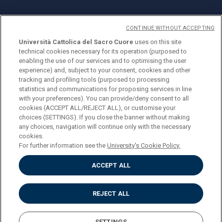
CONTINUE WITHOUT ACCEPTING
Università Cattolica del Sacro Cuore
uses on this site
technical cookies necessary for its operation (purposed to
© Università Cattolica del Sacro Cuore
enabling the use of our services and to optimising the user
Largo A. Gemelli 1, 20123 Milano
experience) and, subject to your consent, cookies and other
tracking and profiling tools (purposed to processing
PI 02133120150
statistics and communications for proposing services in line
with your preferences). You can provide/deny consent to all
cookies (ACCEPT ALL/REJECT ALL), or customise your
choices (SETTINGS). If you close the banner without making
ENGLISH
any choices, navigation will continue only with the necessary
cookies.
For further information see the
University's Cookie Policy.
ACCEPT ALL
Privacy
Accessibilità
Cookies
REJECT ALL
Impostazione Cookies
SETTINGS