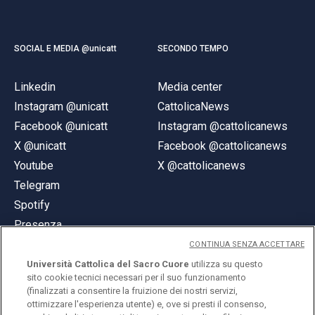
SOCIAL E MEDIA @unicatt
SECONDO TEMPO
Linkedin
Media center
Instagram @unicatt
CattolicaNews
Facebook @unicatt
Instagram @cattolicanews
X @unicatt
Facebook @cattolicanews
Youtube
X @cattolicanews
Telegram
Spotify
Presenza
CONTINUA SENZA ACCETTARE
Università Cattolica del Sacro Cuore
utilizza su questo
sito cookie tecnici necessari per il suo funzionamento
(finalizzati a consentire la fruizione dei nostri servizi,
ottimizzare l'esperienza utente) e, ove si presti il consenso,
© Università Cattolica del Sacro Cuore