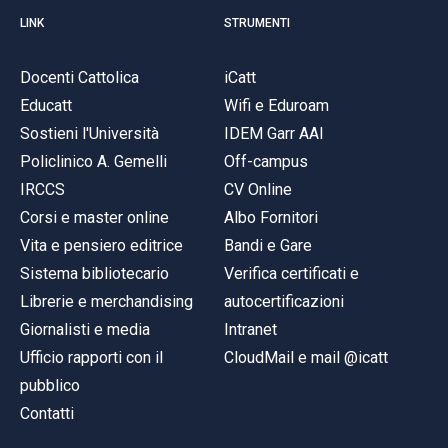
LINK
STRUMENTI
Docenti Cattolica
iCatt
Educatt
Wifi e Eduroam
Sostieni l'Università
IDEM Garr AAI
Policlinico A. Gemelli
Off-campus
IRCCS
CV Online
Corsi e master online
Albo Fornitori
Vita e pensiero editrice
Bandi e Gare
Sistema bibliotecario
Verifica certificati e
Librerie e merchandising
autocertificazioni
Giornalisti e media
Intranet
Ufficio rapporti con il
CloudMail e mail @icatt
pubblico
Contatti