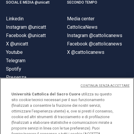
SOCIAL E MEDIA @unicatt
SECONDO TEMPO
Linkedin
Media center
Instagram @unicatt
CattolicaNews
Facebook @unicatt
Instagram @cattolicanews
X @unicatt
Facebook @cattolicanews
Youtube
X @cattolicanews
Telegram
Spotify
Presenza
CONTINUA SENZA ACCETTARE
Università Cattolica del Sacro Cuore
utilizza su questo
sito cookie tecnici necessari per il suo funzionamento
(finalizzati a consentire la fruizione dei nostri servizi,
ottimizzare l'esperienza utente) e, ove si presti il consenso,
© Università Cattolica del Sacro Cuore
cookie ed altri strumenti di tracciamento e di profilazione
Largo A. Gemelli 1, 20123 Milano
(finalizzati a elaborare statistiche e comunicazioni mirate a
proporre servizi in linea con le tue preferenze). Puoi
PI 02133120150
fornire/negare il consenso a tutti i cookie (ACCETTA