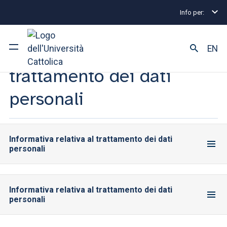
Info per:
Home
Privacy
Informativa relativa al
EN
trattamento dei dati
Ateneo
personali
Corsi di studio
Ricerca
Informativa relativa al trattamento dei dati
personali
Facoltà e campus
Informativa relativa al trattamento dei dati
personali
SEI UNO STUDENTE ISCRITTO?