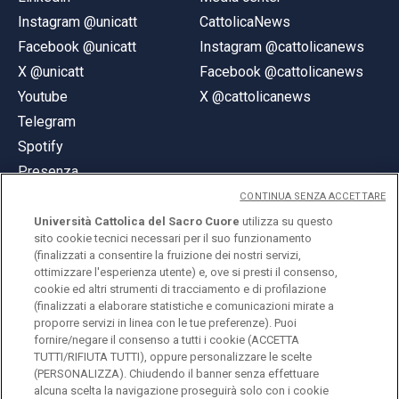
Instagram @unicatt
CattolicaNews
Facebook @unicatt
Instagram @cattolicanews
X @unicatt
Facebook @cattolicanews
Youtube
X @cattolicanews
Telegram
Spotify
Presenza
CONTINUA SENZA ACCETTARE
Università Cattolica del Sacro Cuore
utilizza su questo
sito cookie tecnici necessari per il suo funzionamento
(finalizzati a consentire la fruizione dei nostri servizi,
ottimizzare l'esperienza utente) e, ove si presti il consenso,
© Università Cattolica del Sacro Cuore
cookie ed altri strumenti di tracciamento e di profilazione
Largo A. Gemelli 1, 20123 Milano
(finalizzati a elaborare statistiche e comunicazioni mirate a
proporre servizi in linea con le tue preferenze). Puoi
PI 02133120150
fornire/negare il consenso a tutti i cookie (ACCETTA
TUTTI/RIFIUTA TUTTI), oppure personalizzare le scelte
(PERSONALIZZA). Chiudendo il banner senza effettuare
alcuna scelta la navigazione proseguirà solo con i cookie