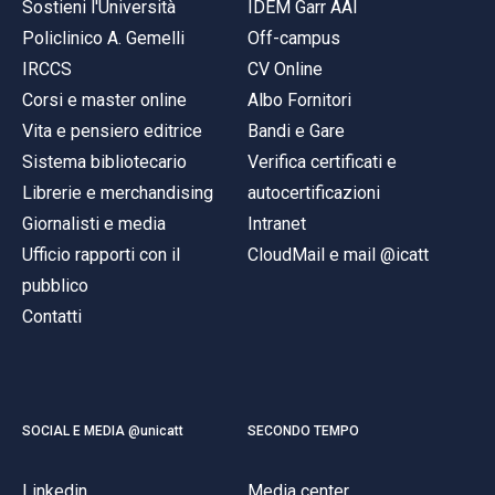
Sostieni l'Università
IDEM Garr AAI
Policlinico A. Gemelli
Off-campus
IRCCS
CV Online
Corsi e master online
Albo Fornitori
Vita e pensiero editrice
Bandi e Gare
Sistema bibliotecario
Verifica certificati e
Librerie e merchandising
autocertificazioni
Giornalisti e media
Intranet
Ufficio rapporti con il
CloudMail e mail @icatt
pubblico
Contatti
SOCIAL E MEDIA @unicatt
SECONDO TEMPO
Linkedin
Media center