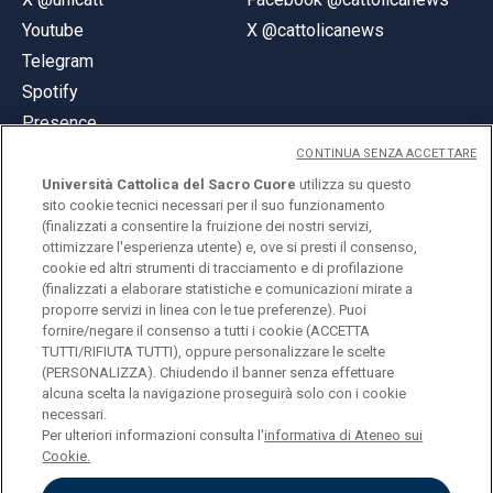
Youtube
X @cattolicanews
Telegram
Spotify
Presence
CONTINUA SENZA ACCETTARE
Università Cattolica del Sacro Cuore
utilizza su questo
sito cookie tecnici necessari per il suo funzionamento
(finalizzati a consentire la fruizione dei nostri servizi,
ottimizzare l'esperienza utente) e, ove si presti il consenso,
© Università Cattolica del Sacro Cuore
cookie ed altri strumenti di tracciamento e di profilazione
Largo A. Gemelli 1, 20123 Milan
(finalizzati a elaborare statistiche e comunicazioni mirate a
proporre servizi in linea con le tue preferenze). Puoi
PI 02133120150
fornire/negare il consenso a tutti i cookie (ACCETTA
TUTTI/RIFIUTA TUTTI), oppure personalizzare le scelte
(PERSONALIZZA). Chiudendo il banner senza effettuare
alcuna scelta la navigazione proseguirà solo con i cookie
ENGLISH
necessari.
Per ulteriori informazioni consulta l'
informativa di Ateneo sui
Cookie.