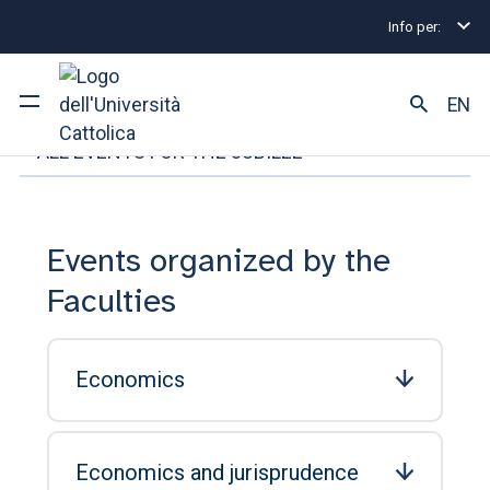
Info per:
Home
University Initiative on Hope in the Jubilee 
EN
FACULTY EVENTS
ALL EVENTS FOR THE JUBILEE
University
Courses of study
Events organized by the
Research
Faculties
Faculty and campus
Economics
ARE YOU AN ENROLLED STUDENT?
Economics and jurisprudence