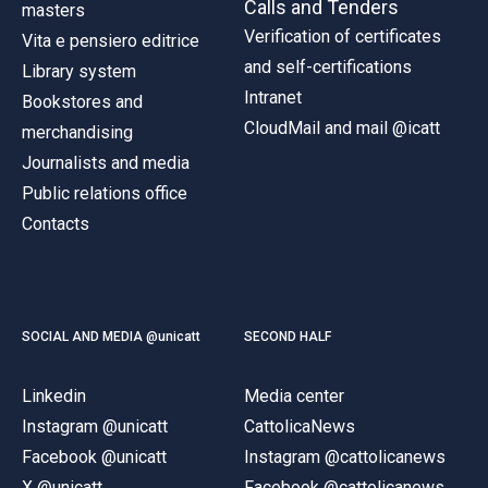
Calls and Tenders
masters
Verification of certificates
Vita e pensiero editrice
and self-certifications
Library system
Intranet
Bookstores and
CloudMail and mail @icatt
merchandising
Journalists and media
Public relations office
Contacts
SOCIAL AND MEDIA @unicatt
SECOND HALF
Linkedin
Media center
Instagram @unicatt
CattolicaNews
Facebook @unicatt
Instagram @cattolicanews
X @unicatt
Facebook @cattolicanews