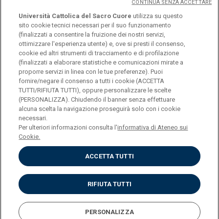
CONTINUA SENZA ACCETTARE
Università Cattolica del Sacro Cuore
utilizza su questo
sito cookie tecnici necessari per il suo funzionamento
(finalizzati a consentire la fruizione dei nostri servizi,
ottimizzare l'esperienza utente) e, ove si presti il consenso,
© Università Cattolica del Sacro Cuore
cookie ed altri strumenti di tracciamento e di profilazione
Largo A. Gemelli 1, 20123 Milano
(finalizzati a elaborare statistiche e comunicazioni mirate a
proporre servizi in linea con le tue preferenze). Puoi
PI 02133120150
fornire/negare il consenso a tutti i cookie (ACCETTA
TUTTI/RIFIUTA TUTTI), oppure personalizzare le scelte
(PERSONALIZZA). Chiudendo il banner senza effettuare
alcuna scelta la navigazione proseguirà solo con i cookie
ENGLISH
necessari.
Per ulteriori informazioni consulta l'
informativa di Ateneo sui
Cookie.
ACCETTA TUTTI
Privacy
Accessibilità
Cookies
RIFIUTA TUTTI
Impostazione Cookies
PERSONALIZZA