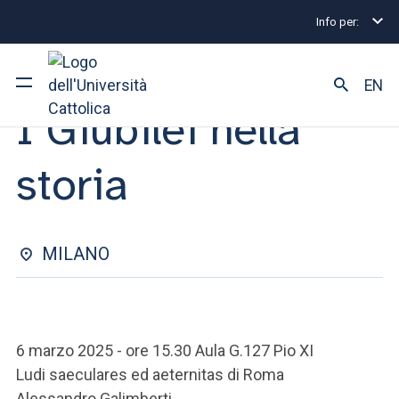
Info per:
Eventi
Milano
2025
I Giubilei nella storia
CICLO DI LEZIONI | 29 APRILE 2025
EN
I Giubilei nella
Ateneo
storia
Corsi di studio
Ricerca
MILANO
Facoltà e campus
6 marzo 2025 - ore 15.30 Aula G.127 Pio XI
SEI UNO STUDENTE ISCRITTO?
Ludi saeculares ed aeternitas di Roma
Alessandro Galimberti