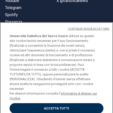
Youtube
X @cattolicanews
Telegram
Spotify
Presenza
CONTINUA SENZA ACCETTARE
Università Cattolica del Sacro Cuore
utilizza su questo
sito cookie tecnici necessari per il suo funzionamento
(finalizzati a consentire la fruizione dei nostri servizi,
ottimizzare l'esperienza utente) e, ove si presti il consenso,
© Università Cattolica del Sacro Cuore
cookie ed altri strumenti di tracciamento e di profilazione
Largo A. Gemelli 1, 20123 Milano
(finalizzati a elaborare statistiche e comunicazioni mirate a
proporre servizi in linea con le tue preferenze). Puoi
PI 02133120150
fornire/negare il consenso a tutti i cookie (ACCETTA
TUTTI/RIFIUTA TUTTI), oppure personalizzare le scelte
(PERSONALIZZA). Chiudendo il banner senza effettuare
alcuna scelta la navigazione proseguirà solo con i cookie
ENGLISH
necessari.
Per ulteriori informazioni consulta l'
informativa di Ateneo sui
Cookie.
ACCETTA TUTTI
Privacy