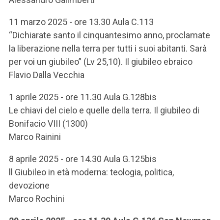
ACCEDI ALLA MAIL ICATT
11 marzo 2025 - ore 13.30 Aula C.113
SEI UN DOCENTE O UN MEMBRO DELLO STAFF
“Dichiarate santo il cinquantesimo anno, proclamate
la liberazione nella terra per tutti i suoi abitanti. Sarà
ACCEDI A CLOUDMAIL
per voi un giubileo” (Lv 25,10). Il giubileo ebraico
Flavio Dalla Vecchia
1 aprile 2025 - ore 11.30 Aula G.128bis
Le chiavi del cielo e quelle della terra. Il giubileo di
Bonifacio VIII (1300)
Marco Rainini
8 aprile 2025 - ore 14.30 Aula G.125bis
ll Giubileo in età moderna: teologia, politica,
devozione
Marco Rochini