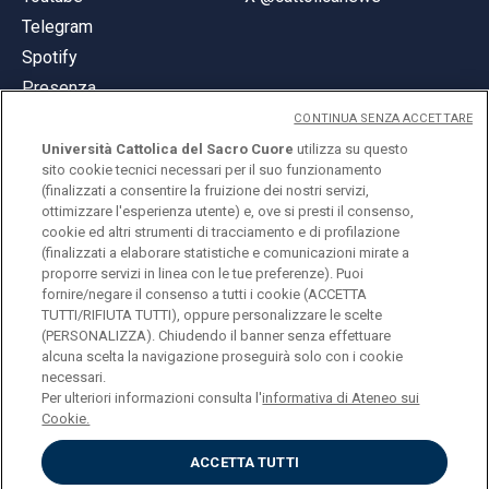
Telegram
Spotify
Presenza
CONTINUA SENZA ACCETTARE
Università Cattolica del Sacro Cuore
utilizza su questo
sito cookie tecnici necessari per il suo funzionamento
(finalizzati a consentire la fruizione dei nostri servizi,
ottimizzare l'esperienza utente) e, ove si presti il consenso,
© Università Cattolica del Sacro Cuore
cookie ed altri strumenti di tracciamento e di profilazione
Largo A. Gemelli 1, 20123 Milano
(finalizzati a elaborare statistiche e comunicazioni mirate a
proporre servizi in linea con le tue preferenze). Puoi
PI 02133120150
fornire/negare il consenso a tutti i cookie (ACCETTA
TUTTI/RIFIUTA TUTTI), oppure personalizzare le scelte
(PERSONALIZZA). Chiudendo il banner senza effettuare
alcuna scelta la navigazione proseguirà solo con i cookie
ENGLISH
necessari.
Per ulteriori informazioni consulta l'
informativa di Ateneo sui
Cookie.
ACCETTA TUTTI
Privacy