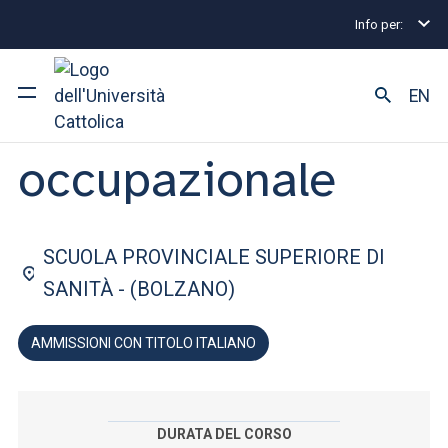
Info per:
Lauree triennali e a ciclo unico
Terapia occupazion
FACOLTÀ DI: MEDICINA E CHIRURGIA
EN
Terapia
occupazionale
Ateneo
Corsi di studio
SCUOLA PROVINCIALE SUPERIORE DI
Ricerca
SANITÀ - (BOLZANO)
Facoltà e campus
AMMISSIONI CON TITOLO ITALIANO
SEI UNO STUDENTE ISCRITTO?
DURATA DEL CORSO