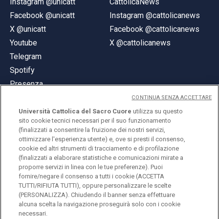
Instagram @unicatt
CattolicaNews
Facebook @unicatt
Instagram @cattolicanews
X @unicatt
Facebook @cattolicanews
Youtube
X @cattolicanews
Telegram
Spotify
Presenza
CONTINUA SENZA ACCETTARE
Università Cattolica del Sacro Cuore
utilizza su questo
sito cookie tecnici necessari per il suo funzionamento
(finalizzati a consentire la fruizione dei nostri servizi,
ottimizzare l'esperienza utente) e, ove si presti il consenso,
© Università Cattolica del Sacro Cuore
cookie ed altri strumenti di tracciamento e di profilazione
Largo A. Gemelli 1, 20123 Milano
(finalizzati a elaborare statistiche e comunicazioni mirate a
proporre servizi in linea con le tue preferenze). Puoi
PI 02133120150
fornire/negare il consenso a tutti i cookie (ACCETTA
TUTTI/RIFIUTA TUTTI), oppure personalizzare le scelte
(PERSONALIZZA). Chiudendo il banner senza effettuare
alcuna scelta la navigazione proseguirà solo con i cookie
ENGLISH
necessari.