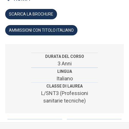
ACCEDI ALLA MAIL ICATT
SCARICA LA BROCHURE
SEI UN DOCENTE O UN MEMBRO DELLO STAFF
ACCEDI A CLOUDMAIL
AMMISSIONI CON TITOLO ITALIANO
DURATA DEL CORSO
3 Anni
LINGUA
Italiano
CLASSE DI LAUREA
L/SNT3 (Professioni
sanitarie tecniche)