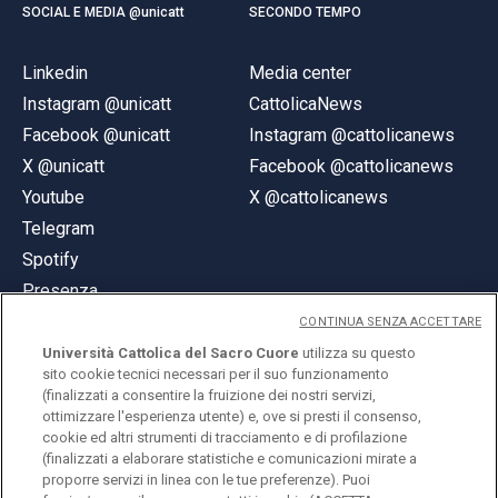
SOCIAL E MEDIA @unicatt
SECONDO TEMPO
Linkedin
Media center
Instagram @unicatt
CattolicaNews
Facebook @unicatt
Instagram @cattolicanews
X @unicatt
Facebook @cattolicanews
Youtube
X @cattolicanews
Telegram
Spotify
Presenza
CONTINUA SENZA ACCETTARE
Università Cattolica del Sacro Cuore
utilizza su questo
sito cookie tecnici necessari per il suo funzionamento
(finalizzati a consentire la fruizione dei nostri servizi,
ottimizzare l'esperienza utente) e, ove si presti il consenso,
© Università Cattolica del Sacro Cuore
cookie ed altri strumenti di tracciamento e di profilazione
Largo A. Gemelli 1, 20123 Milano
(finalizzati a elaborare statistiche e comunicazioni mirate a
proporre servizi in linea con le tue preferenze). Puoi
PI 02133120150