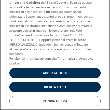
Università Cattolica del Sacro Cuore
utilizza su questo
INSEGNAMENTO
LINGUA E LETTERATURE
sito cookie tecnici necessari per il suo funzionamento
(finalizzati a consentire la fruizione dei nostri servizi,
ISPANO-AMERICANE
ottimizzare l'esperienza utente) e, ove si presti il consenso,
(BIENNALIZZAZIONE)
cookie ed altri strumenti di tracciamento e di profilazione
(finalizzati a elaborare statistiche e comunicazioni mirate a
proporre servizi in linea con le tue preferenze). Puoi
CREDITI
8
fornire/negare il consenso a tutti i cookie (ACCETTA
TUTTI/RIFIUTA TUTTI), oppure personalizzare le scelte
(PERSONALIZZA). Chiudendo il banner senza effettuare
PROGRAMMA
alcuna scelta la navigazione proseguirà solo con i cookie
necessari.
Per ulteriori informazioni consulta l'
informativa di Ateneo sui
Cookie.
INSEGNAMENTO
LINGUAGGI MUSICALI IN
PROSPETTIVA STORICA
ACCETTA TUTTI
CREDITI
8
RIFIUTA TUTTI
PROGRAMMA
PERSONALIZZA