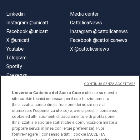
Linkedin
Media center
Instagram @unicatt
CattolicaNews
Facebook @unicatt
Instagram @cattolicanews
X @unicatt
Facebook @cattolicanews
Youtube
X @cattolicanews
Telegram
Spotify
Presenza
CONTINUA SENZA ACCETTARE
Università Cattolica del Sacro Cuore
utilizza su questo
sito cookie tecnici necessari per il suo funzionamento
(finalizzati a consentire la fruizione dei nostri servizi,
ottimizzare l'esperienza utente) e, ove si presti il consenso,
© Università Cattolica del Sacro Cuore
cookie ed altri strumenti di tracciamento e di profilazione
Largo A. Gemelli 1, 20123 Milano
(finalizzati a elaborare statistiche e comunicazioni mirate a
proporre servizi in linea con le tue preferenze). Puoi
PI 02133120150
fornire/negare il consenso a tutti i cookie (ACCETTA