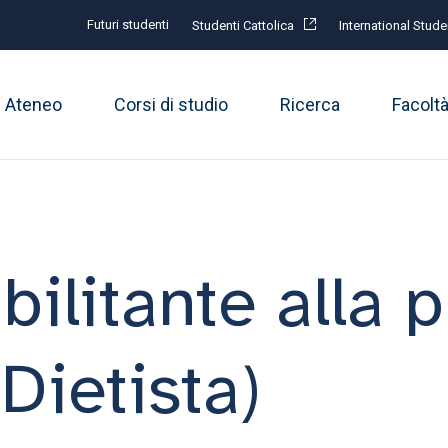
Futuri studenti
Studenti Cattolica
International Stude
Ateneo
Corsi di studio
Ricerca
Facolt
abilitante alla 
 Dietista)