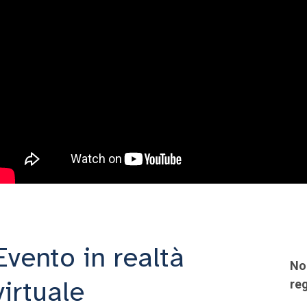
Evento in realtà
Non
virtuale
reg