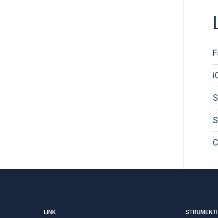
F
i
S
S
C
LINK
STRUMENTI