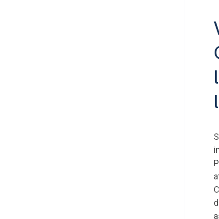
S
i
P
a
C
d
a