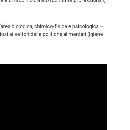
e e di tirocinio clinico (con tutor professionali).
rea biologica, chimico-fisica e psicologica –
si ai settori delle politiche alimentari (igiene