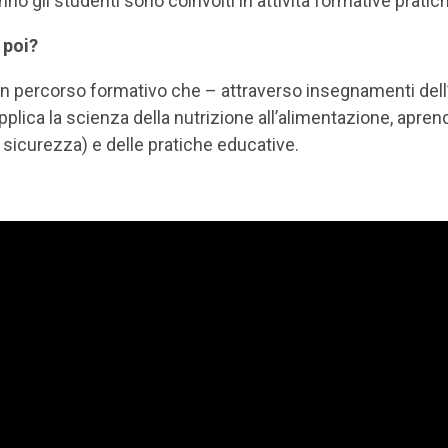
nno gli studenti sono coinvolti in attività formative pratich
 poi?
n percorso formativo che – attraverso insegnamenti dell’a
pplica la scienza della nutrizione all’alimentazione, aprendo
 sicurezza) e delle pratiche educative.