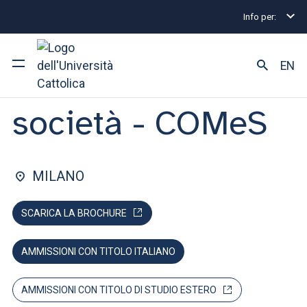
Info per:
Lauree triennali e a ciclo unico
Comunicazione e s
FACOLTÀ DI: SCIENZE POLITICHE E SOCIALI
EN
Comunicazione e
società - COMeS
Ateneo
Corsi di studio
MILANO
Ricerca
SCARICA LA BROCHURE
Facoltà e campus
AMMISSIONI CON TITOLO ITALIANO
SEI UNO STUDENTE ISCRITTO?
AMMISSIONI CON TITOLO DI STUDIO ESTERO