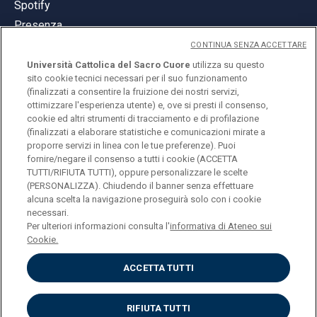
Spotify
Presenza
CONTINUA SENZA ACCETTARE
Università Cattolica del Sacro Cuore
utilizza su questo
sito cookie tecnici necessari per il suo funzionamento
(finalizzati a consentire la fruizione dei nostri servizi,
ottimizzare l'esperienza utente) e, ove si presti il consenso,
© Università Cattolica del Sacro Cuore
cookie ed altri strumenti di tracciamento e di profilazione
Largo A. Gemelli 1, 20123 Milano
(finalizzati a elaborare statistiche e comunicazioni mirate a
proporre servizi in linea con le tue preferenze). Puoi
PI 02133120150
fornire/negare il consenso a tutti i cookie (ACCETTA
TUTTI/RIFIUTA TUTTI), oppure personalizzare le scelte
(PERSONALIZZA). Chiudendo il banner senza effettuare
alcuna scelta la navigazione proseguirà solo con i cookie
ENGLISH
necessari.
Per ulteriori informazioni consulta l'
informativa di Ateneo sui
Cookie.
ACCETTA TUTTI
Privacy
Accessibilità
Cookies
RIFIUTA TUTTI