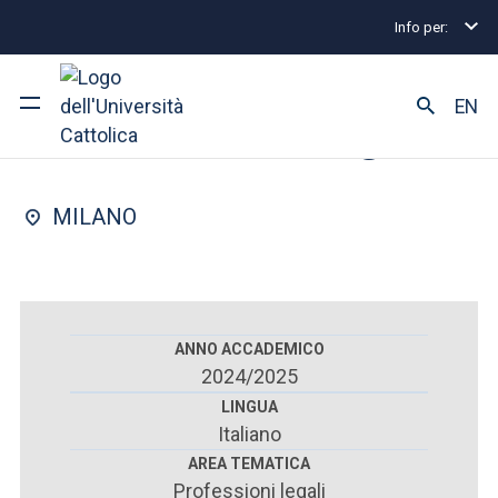
Info per:
Scuole di specializzazione
Milano
Professioni le
FACOLTÀ DI : GIURISPRUDENZA
EN
Professioni legali
Ateneo
MILANO
Corsi di studio
Ricerca
Facoltà e campus
ANNO ACCADEMICO
2024/2025
LINGUA
Italiano
SEI UNO STUDENTE ISCRITTO?
AREA TEMATICA
Professioni legali