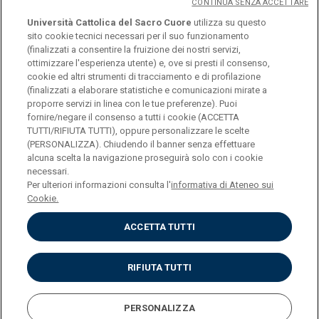
CONTINUA SENZA ACCETTARE
Università Cattolica del Sacro Cuore
utilizza su questo
sito cookie tecnici necessari per il suo funzionamento
(finalizzati a consentire la fruizione dei nostri servizi,
ottimizzare l'esperienza utente) e, ove si presti il consenso,
© Università Cattolica del Sacro Cuore
cookie ed altri strumenti di tracciamento e di profilazione
Largo A. Gemelli 1, 20123 Milano
(finalizzati a elaborare statistiche e comunicazioni mirate a
proporre servizi in linea con le tue preferenze). Puoi
PI 02133120150
fornire/negare il consenso a tutti i cookie (ACCETTA
TUTTI/RIFIUTA TUTTI), oppure personalizzare le scelte
(PERSONALIZZA). Chiudendo il banner senza effettuare
alcuna scelta la navigazione proseguirà solo con i cookie
ENGLISH
necessari.
Per ulteriori informazioni consulta l'
informativa di Ateneo sui
Cookie.
ACCETTA TUTTI
Privacy
Accessibilità
Cookies
RIFIUTA TUTTI
Impostazione Cookies
PERSONALIZZA