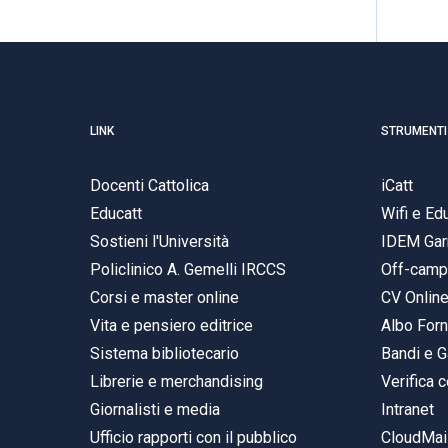
LINK
STRUMENTI
Docenti Cattolica
iCatt
Educatt
Wifi e E
Sostieni l'Università
IDEM Gar
Policlinico A. Gemelli IRCCS
Off-cam
Corsi e master online
CV Onlin
Vita e pensiero editrice
Albo Forn
Sistema bibliotecario
Bandi e G
Librerie e merchandising
Verifica c
Giornalisti e media
Intranet
Ufficio rapporti con il pubblico
CloudMail