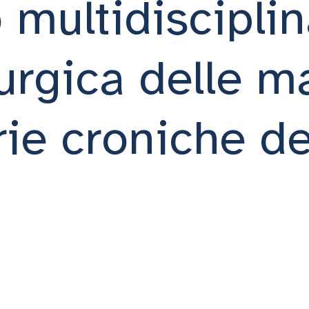
 multidiscipli
urgica delle ma
ie croniche del