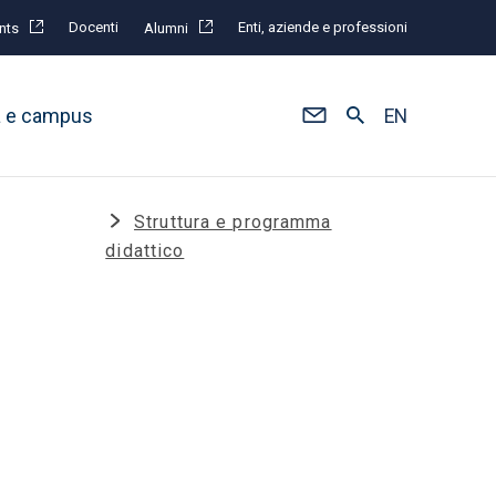
Docenti
Enti, aziende e professioni
nts
Alumni
à e campus
EN
Struttura e programma
didattico