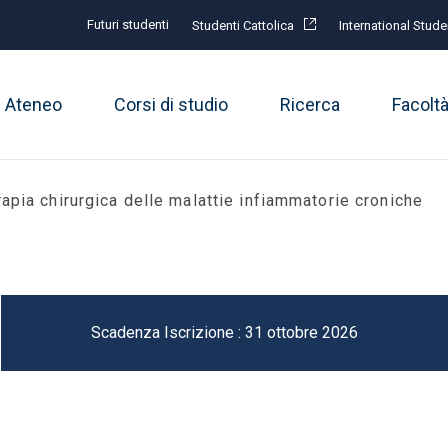
Futuri studenti
Studenti Cattolica
International Stude
Ateneo
Corsi di studio
Ricerca
Facolt
rapia chirurgica delle malattie infiammatorie croniche
Scadenza Iscrizione : 31 ottobre 2026