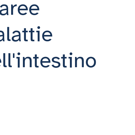
naree
lattie
l'intestino