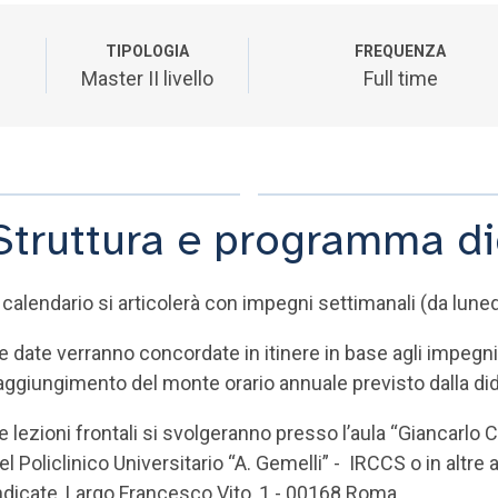
TIPOLOGIA
FREQUENZA
Master II livello
Full time
Struttura e programma di
l calendario si articolerà con impegni settimanali (da lune
e date verranno concordate in itinere in base agli impegni 
aggiungimento del monte orario annuale previsto dalla did
e lezioni frontali si svolgeranno presso l’aula “Giancarlo C
el Policlinico Universitario “A. Gemelli” - IRCCS o in altr
ndicate, Largo Francesco Vito, 1 - 00168 Roma.