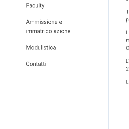
Faculty
T
p
Ammissione e
immatricolazione
I
m
Modulistica
C
L
Contatti
2
L