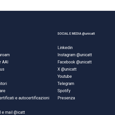
SOCIAL E MEDIA @unicatt
Linkedin
duroam
Instagram @unicatt
r AAI
Facebook @unicatt
pus
X @unicatt
e
Youtube
itori
Telegram
are
Spotify
ertificati e autocertificazioni
Presenza
 e mail @icatt