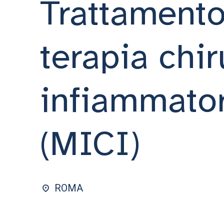
Trattamento
terapia chir
infiammator
(MICI)
ROMA