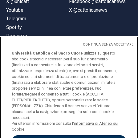
X @unicatt
Facebook @cattolicanews
Youtube
X @cattolicanews
Telegram
Spotify
Presenza
CONTINUA SENZA ACCETTARE
Università Cattolica del Sacro Cuore
utilizza su questo
sito cookie tecnici necessari per il suo funzionamento
(finalizzati a consentire la fruizione dei nostri servizi,
ottimizzare l'esperienza utente) e, ove si presti il consenso,
© Università Cattolica del Sacro Cuore
cookie ed altri strumenti di tracciamento e di profilazione
Largo A. Gemelli 1, 20123 Milano
(finalizzati a elaborare statistiche e comunicazioni mirate a
proporre servizi in linea con le tue preferenze). Puoi
PI 02133120150
fornire/negare il consenso a tutti i cookie (ACCETTA
TUTTI/RIFIUTA TUTTI), oppure personalizzare le scelte
(PERSONALIZZA). Chiudendo il banner senza effettuare
alcuna scelta la navigazione proseguirà solo con i cookie
ENGLISH
necessari.
Per ulteriori informazioni consulta l'
informativa di Ateneo sui
Cookie.