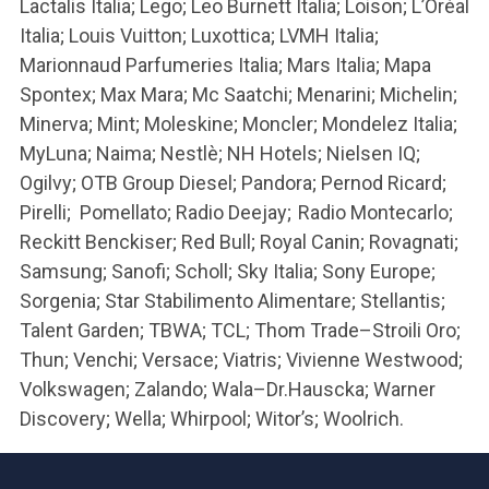
Lactalis Italia; Lego; Leo Burnett Italia; Loison; L’Oréal
Italia; Louis Vuitton; Luxottica; LVMH Italia;
Marionnaud Parfumeries Italia; Mars Italia; Mapa
Spontex; Max Mara; Mc Saatchi; Menarini; Michelin;
Minerva; Mint; Moleskine; Moncler; Mondelez Italia;
MyLuna; Naima; Nestlè; NH Hotels; Nielsen IQ;
Ogilvy; OTB Group Diesel; Pandora; Pernod Ricard;
Pirelli; Pomellato; Radio Deejay; Radio Montecarlo;
Reckitt Benckiser; Red Bull; Royal Canin; Rovagnati;
Samsung; Sanofi; Scholl; Sky Italia; Sony Europe;
Sorgenia; Star Stabilimento Alimentare; Stellantis;
Talent Garden; TBWA; TCL; Thom Trade–Stroili Oro;
Thun; Venchi; Versace; Viatris; Vivienne Westwood;
Volkswagen; Zalando; Wala–Dr.Hauscka; Warner
Discovery; Wella; Whirpool; Witor’s; Woolrich.