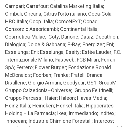
Campari; Carrefour; Catalina Marketing Italia;
Cimbali; Circana; Citrus l’orto italiano; Coca-Cola
HBC Italia; Coop Italia; ComoNExT; Conad;
Consorzio Assoricambi; Continental Italia;
Cosmetica-Mulac; Coty; Danone; Dataz; Decathlon;
Dialogica; Dolce & Gabbana; E-Bay; Energizer; Eni;
Esselunga; Eni; Esselunga; Essity; Estée Lauder; F.C.
Internazionale Milano; Fastweb; FCB Milan; Ferrari
SpA; Ferrero; Flower Burger; Fondazione Ronald
McDonald’s; Foorban; Franke; Fratelli Branca
Distillerie; Giorgio Armani; Goodyear; GS1; GroupM;
Gruppo Calzedonia–Oniverse; Gruppo Feltrinelli;
Gruppo Percassi; Haier; Haleon; Havas Media;
Heinz Italia; Heineken; Henkel Italia; Hippocrates
Holding – La Farmacia; Ikea; Immediando; Inditex;
Innocean; Industrie Chimiche Forestali; Intercos;