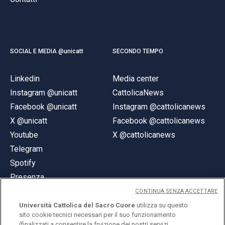
SOCIAL E MEDIA @unicatt
SECONDO TEMPO
Linkedin
Media center
Instagram @unicatt
CattolicaNews
Facebook @unicatt
Instagram @cattolicanews
X @unicatt
Facebook @cattolicanews
Youtube
X @cattolicanews
Telegram
Spotify
Presenza
CONTINUA SENZA ACCETTARE
Università Cattolica del Sacro Cuore
utilizza su questo
sito cookie tecnici necessari per il suo funzionamento
(finalizzati a consentire la fruizione dei nostri servizi,