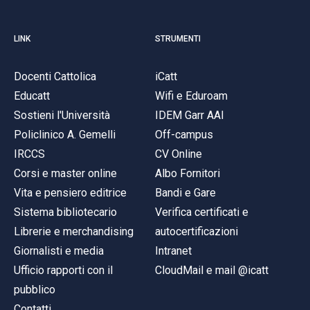
LINK
STRUMENTI
Docenti Cattolica
iCatt
Educatt
Wifi e Eduroam
Sostieni l'Università
IDEM Garr AAI
Policlinico A. Gemelli
Off-campus
IRCCS
CV Online
Corsi e master online
Albo Fornitori
Vita e pensiero editrice
Bandi e Gare
Sistema bibliotecario
Verifica certificati e
Librerie e merchandising
autocertificazioni
Giornalisti e media
Intranet
Ufficio rapporti con il
CloudMail e mail @icatt
pubblico
Contatti