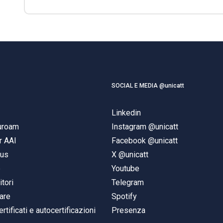
SOCIAL E MEDIA @unicatt
Linkedin
duroam
Instagram @unicatt
r AAI
Facebook @unicatt
pus
X @unicatt
e
Youtube
itori
Telegram
are
Spotify
ertificati e autocertificazioni
Presenza