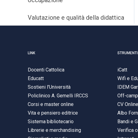
occupazione
Valutazione e qualità della didattica
LINK
STRUMENTI
Docenti Cattolica
iCatt
Educatt
Wifi e E
Sostieni l'Università
IDEM Gar
Policlinico A. Gemelli IRCCS
Off-cam
Corsi e master online
CV Onlin
Vita e pensiero editrice
Albo Forn
Sistema bibliotecario
Bandi e G
Librerie e merchandising
Verifica c