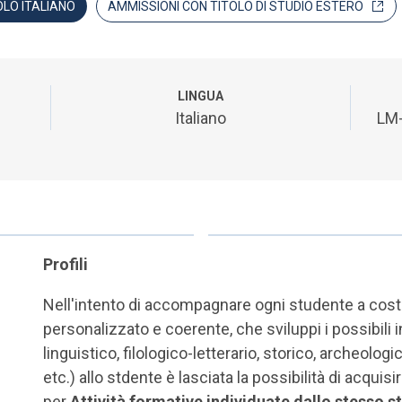
OLO ITALIANO
AMMISSIONI CON TITOLO DI STUDIO ESTERO
LINGUA
Italiano
LM-
Profili
Nell'intento di accompagnare ogni studente a cost
personalizzato e coerente, che sviluppi i possibili
linguistico, filologico-letterario, storico, archeologi
etc.) allo stdente è lasciata la possibilità di acqu
per
Attività formative individuate dallo stesso 