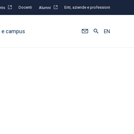
Docenti
Enti, aziende e professioni
nts
Alumni
à e campus
EN