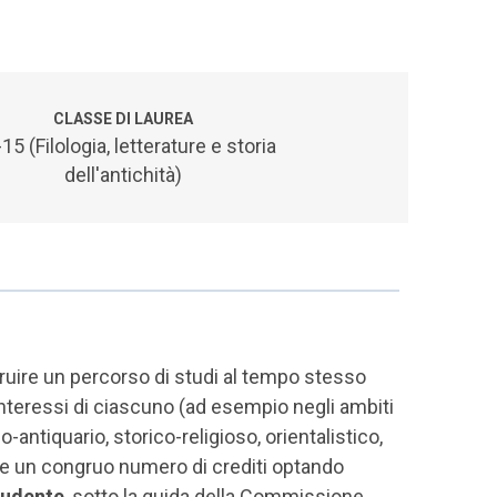
CLASSE DI LAUREA
15 (Filologia, letterature e storia
dell'antichità)
ruire un percorso di studi al tempo stesso
 interessi di ciascuno (ad esempio negli ambiti
co-antiquario, storico-religioso, orientalistico,
isire un congruo numero di crediti optando
studente
, sotto la guida della Commissione