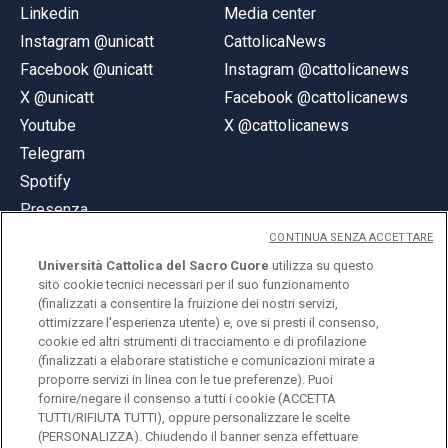
Linkedin
Media center
Instagram @unicatt
CattolicaNews
Facebook @unicatt
Instagram @cattolicanews
X @unicatt
Facebook @cattolicanews
Youtube
X @cattolicanews
Telegram
Spotify
Presenza
CONTINUA SENZA ACCETTARE
Università Cattolica del Sacro Cuore
utilizza su questo
sito cookie tecnici necessari per il suo funzionamento
(finalizzati a consentire la fruizione dei nostri servizi,
ottimizzare l'esperienza utente) e, ove si presti il consenso,
© Università Cattolica del Sacro Cuore
cookie ed altri strumenti di tracciamento e di profilazione
Largo A. Gemelli 1, 20123 Milano
(finalizzati a elaborare statistiche e comunicazioni mirate a
proporre servizi in linea con le tue preferenze). Puoi
PI 02133120150
fornire/negare il consenso a tutti i cookie (ACCETTA
TUTTI/RIFIUTA TUTTI), oppure personalizzare le scelte
(PERSONALIZZA). Chiudendo il banner senza effettuare