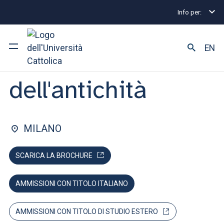
Info per:
Lauree magistrali
Scienze dell'antichità
Indicato
FACOLTÀ DI: LETTERE E FILOSOFIA
EN
Scienze
dell'antichità
Ateneo
Corsi di studio
MILANO
Ricerca
SCARICA LA BROCHURE
Facoltà e campus
AMMISSIONI CON TITOLO ITALIANO
SEI UNO STUDENTE ISCRITTO?
AMMISSIONI CON TITOLO DI STUDIO ESTERO