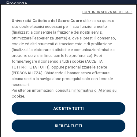
Presenza
CONTINUA SENZA ACCETTARE
Università Cattolica del Sacro Cuore
utilizza su questo
sito cookie tecnici necessari per il suo funzionamento
(finalizzati a consentire la fruizione dei nostri servizi,
ottimizzare l'esperienza utente) e, ove si presti il consenso,
© Università Cattolica del Sacro Cuore
cookie ed altri strumenti di tracciamento e di profilazione
Largo A. Gemelli 1, 20123 Milano
(finalizzati a elaborare statistiche e comunicazioni mirate a
proporre servizi in linea con le tue preferenze). Puoi
PI 02133120150
fornire/negare il consenso a tutti i cookie (ACCETTA
TUTTI/RIFIUTA TUTTI), oppure personalizzare le scelte
(PERSONALIZZA). Chiudendo il banner senza effettuare
alcuna scelta la navigazione proseguirà solo con i cookie
ENGLISH
necessari.
Per ulteriori informazioni consulta l'
informativa di Ateneo sui
Cookie.
ACCETTA TUTTI
Privacy
Accessibilità
Cookies
RIFIUTA TUTTI
Impostazione Cookies