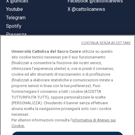
X @unicatt
Facebook @cattolicanews
Youtube
X @cattolicanews
Telegram
Spotify
Presenza
CONTINUA SENZA ACCETTARE
Università Cattolica del Sacro Cuore
utilizza su questo
sito cookie tecnici necessari per il suo funzionamento
(finalizzati a consentire la fruizione dei nostri servizi,
ottimizzare l'esperienza utente) e, ove si presti il consenso,
© Università Cattolica del Sacro Cuore
cookie ed altri strumenti di tracciamento e di profilazione
Largo A. Gemelli 1, 20123 Milano
(finalizzati a elaborare statistiche e comunicazioni mirate a
proporre servizi in linea con le tue preferenze). Puoi
PI 02133120150
fornire/negare il consenso a tutti i cookie (ACCETTA
TUTTI/RIFIUTA TUTTI), oppure personalizzare le scelte
(PERSONALIZZA). Chiudendo il banner senza effettuare
alcuna scelta la navigazione proseguirà solo con i cookie
ENGLISH
necessari.
Per ulteriori informazioni consulta l'
informativa di Ateneo sui
Cookie.