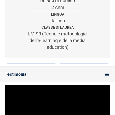
ACCEDI ALLA MAIL ICATT
DURATA DEL CORSO
2 Anni
SEI UN DOCENTE O UN MEMBRO DELLO STAFF
LINGUA
Italiano
ACCEDI A CLOUDMAIL
CLASSE DI LAUREA
LM-93 (Teorie e metodologie
dell'e-learning e della media
education)
Testimonial