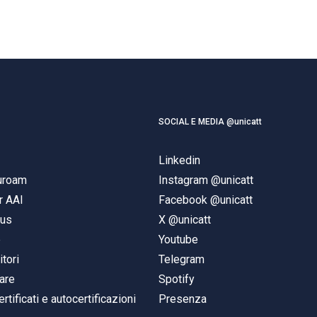
SOCIAL E MEDIA @unicatt
Linkedin
duroam
Instagram @unicatt
r AAI
Facebook @unicatt
pus
X @unicatt
e
Youtube
itori
Telegram
are
Spotify
ertificati e autocertificazioni
Presenza