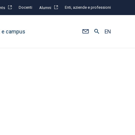
Docenti
Enti, aziende e professioni
nts
Alumni
à e campus
EN