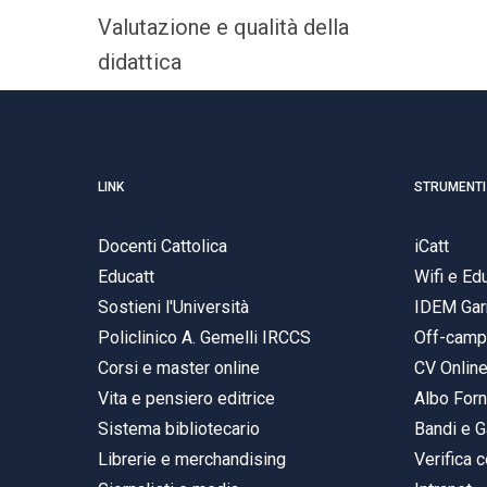
Valutazione e qualità della
didattica
LINK
STRUMENTI
Docenti Cattolica
iCatt
Educatt
Wifi e E
Sostieni l'Università
IDEM Gar
Policlinico A. Gemelli IRCCS
Off-cam
Corsi e master online
CV Onlin
Vita e pensiero editrice
Albo Forn
Sistema bibliotecario
Bandi e G
Librerie e merchandising
Verifica c