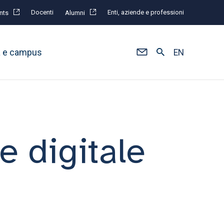
Docenti
Enti, aziende e professioni
nts
Alumni
à e campus
EN
 digitale