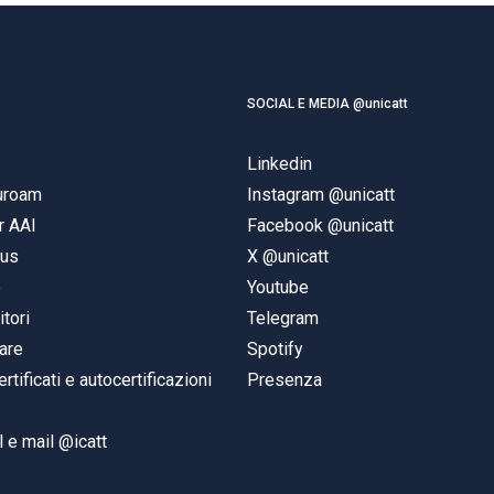
SOCIAL E MEDIA @unicatt
Linkedin
duroam
Instagram @unicatt
r AAI
Facebook @unicatt
pus
X @unicatt
e
Youtube
itori
Telegram
are
Spotify
ertificati e autocertificazioni
Presenza
 e mail @icatt