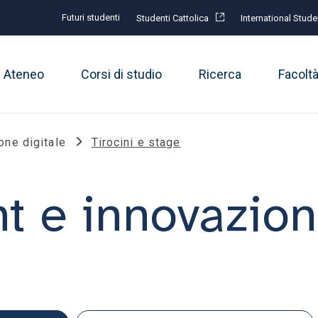
Futuri studenti
Studenti Cattolica
International Stude
Ateneo
Corsi di studio
Ricerca
Facolt
ne digitale
Tirocini e stage
 e innovazione