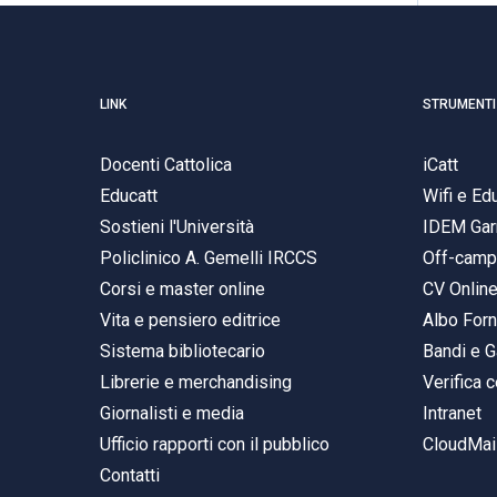
LINK
STRUMENTI
Docenti Cattolica
iCatt
Educatt
Wifi e E
Sostieni l'Università
IDEM Gar
Policlinico A. Gemelli IRCCS
Off-cam
Corsi e master online
CV Onlin
Vita e pensiero editrice
Albo Forn
Sistema bibliotecario
Bandi e G
Librerie e merchandising
Verifica c
Giornalisti e media
Intranet
Ufficio rapporti con il pubblico
CloudMail
Contatti