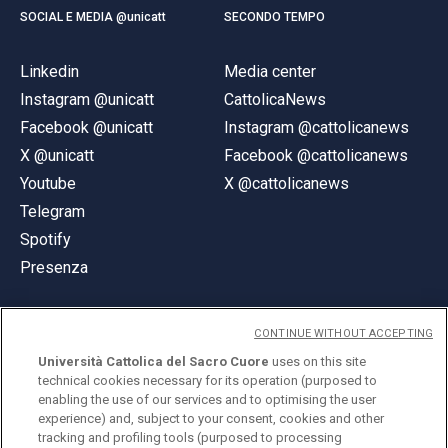
SOCIAL E MEDIA @unicatt
SECONDO TEMPO
Linkedin
Media center
Instagram @unicatt
CattolicaNews
Facebook @unicatt
Instagram @cattolicanews
X @unicatt
Facebook @cattolicanews
Youtube
X @cattolicanews
Telegram
Spotify
Presenza
CONTINUE WITHOUT ACCEPTING
Università Cattolica del Sacro Cuore
uses on this site
technical cookies necessary for its operation (purposed to
© Università Cattolica del Sacro Cuore
enabling the use of our services and to optimising the user
Largo A. Gemelli 1, 20123 Milano
experience) and, subject to your consent, cookies and other
tracking and profiling tools (purposed to processing