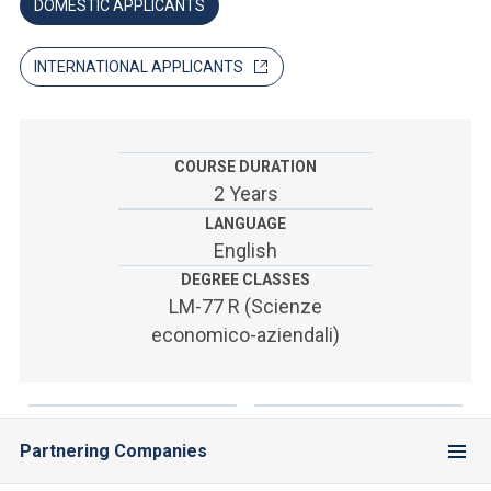
ACCEDI ALLA MAIL ICATT
DOMESTIC APPLICANTS
SEI UN DOCENTE O UN MEMBRO DELLO STAFF
INTERNATIONAL APPLICANTS
ACCEDI A CLOUDMAIL
COURSE DURATION
2 Years
LANGUAGE
English
DEGREE CLASSES
LM-77 R (Scienze
economico-aziendali)
Partnering Companies