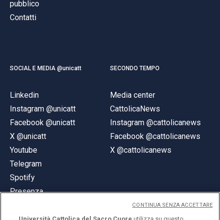
pubblico
Contatti
SOCIAL E MEDIA @unicatt
SECONDO TEMPO
Linkedin
Media center
Instagram @unicatt
CattolicaNews
Facebook @unicatt
Instagram @cattolicanews
X @unicatt
Facebook @cattolicanews
Youtube
X @cattolicanews
Telegram
Spotify
Presenza
CONTINUA SENZA ACCETTARE
Università Cattolica del Sacro Cuore
utilizza su questo