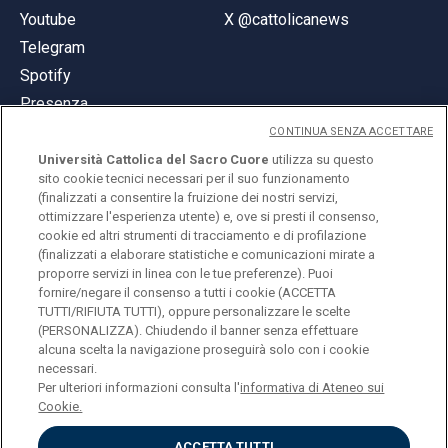
Youtube
X @cattolicanews
Telegram
Spotify
Presenza
CONTINUA SENZA ACCETTARE
Università Cattolica del Sacro Cuore
utilizza su questo
sito cookie tecnici necessari per il suo funzionamento
(finalizzati a consentire la fruizione dei nostri servizi,
ottimizzare l'esperienza utente) e, ove si presti il consenso,
© Università Cattolica del Sacro Cuore
cookie ed altri strumenti di tracciamento e di profilazione
Largo A. Gemelli 1, 20123 Milano
(finalizzati a elaborare statistiche e comunicazioni mirate a
proporre servizi in linea con le tue preferenze). Puoi
PI 02133120150
fornire/negare il consenso a tutti i cookie (ACCETTA
TUTTI/RIFIUTA TUTTI), oppure personalizzare le scelte
(PERSONALIZZA). Chiudendo il banner senza effettuare
alcuna scelta la navigazione proseguirà solo con i cookie
ENGLISH
necessari.
Per ulteriori informazioni consulta l'
informativa di Ateneo sui
Cookie.
ACCETTA TUTTI