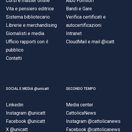
Corsi e master online
Albo Fornitori
Vita e pensiero editrice
Bandi e Gare
Sistema bibliotecario
Verifica certificati e
Librerie e merchandising
autocertificazioni
Giornalisti e media
Intranet
Ufficio rapporti con il
CloudMail e mail @icatt
pubblico
Contatti
SOCIAL E MEDIA @unicatt
SECONDO TEMPO
Linkedin
Media center
Instagram @unicatt
CattolicaNews
Facebook @unicatt
Instagram @cattolicanews
X @unicatt
Facebook @cattolicanews