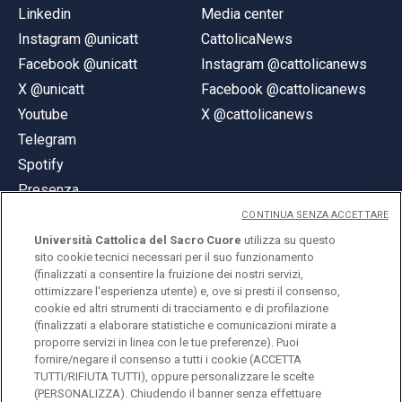
Linkedin
Media center
Instagram @unicatt
CattolicaNews
Facebook @unicatt
Instagram @cattolicanews
X @unicatt
Facebook @cattolicanews
Youtube
X @cattolicanews
Telegram
Spotify
Presenza
CONTINUA SENZA ACCETTARE
Università Cattolica del Sacro Cuore
utilizza su questo
sito cookie tecnici necessari per il suo funzionamento
(finalizzati a consentire la fruizione dei nostri servizi,
ottimizzare l'esperienza utente) e, ove si presti il consenso,
© Università Cattolica del Sacro Cuore
cookie ed altri strumenti di tracciamento e di profilazione
Largo A. Gemelli 1, 20123 Milano
(finalizzati a elaborare statistiche e comunicazioni mirate a
proporre servizi in linea con le tue preferenze). Puoi
PI 02133120150
fornire/negare il consenso a tutti i cookie (ACCETTA
TUTTI/RIFIUTA TUTTI), oppure personalizzare le scelte
(PERSONALIZZA). Chiudendo il banner senza effettuare