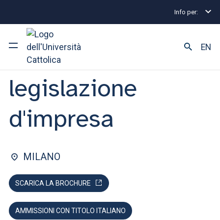
Info per:
Home
Lauree magistrali
Economia e legislazion
FACOLTÀ DI: ECONOMIA
EN
Economia e
legislazione
Ateneo
Corsi di studio
d'impresa
Ricerca
Facoltà e campus
MILANO
SCARICA LA BROCHURE
SEI UNO STUDENTE ISCRITTO?
AMMISSIONI CON TITOLO ITALIANO