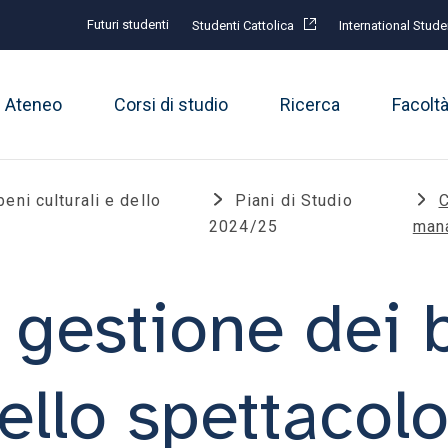
Futuri studenti
Studenti Cattolica
International Stude
Ateneo
Corsi di studio
Ricerca
Facolt
eni culturali e dello
Piani di Studio
C
2024/25
man
gestione dei 
dello spettacol