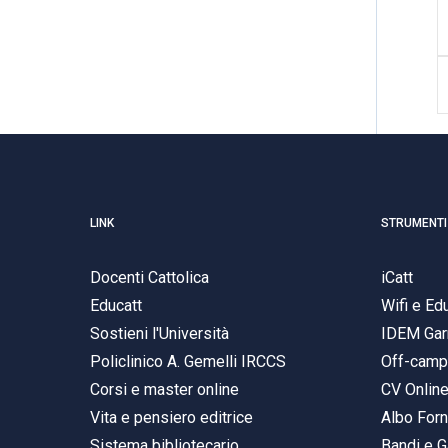
LINK
STRUMENTI
Docenti Cattolica
iCatt
Educatt
Wifi e E
Sostieni l'Università
IDEM Gar
Policlinico A. Gemelli IRCCS
Off-cam
Corsi e master online
CV Onlin
Vita e pensiero editrice
Albo Forn
Sistema bibliotecario
Bandi e G