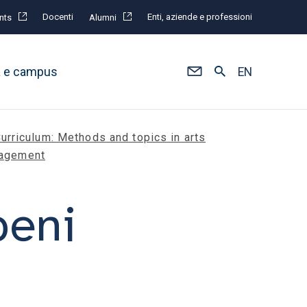
Docenti
Enti, aziende e professioni
nts
Alumni
à e campus
EN
urriculum: Methods and topics in arts
agement
beni
o