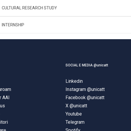
CULTURAL RESEARCH STUDY
INTERNSHIP
SOCIAL E MEDIA @unicatt
Linkedin
duroam
Instagram @unicatt
r AAI
Facebook @unicatt
pus
X @unicatt
e
Youtube
itori
Telegram
are
Spotify