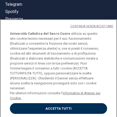
Telegram
Spotify
Presenza
CONTINUA SENZA ACCETTARE
Università Cattolica del Sacro Cuore
utilizza su questo
sito cookie tecnici necessari per il suo funzionamento
(finalizzati a consentire la fruizione dei nostri servizi,
ottimizzare l'esperienza utente) e, ove si presti il consenso,
© Università Cattolica del Sacro Cuore
cookie ed altri strumenti di tracciamento e di profilazione
Largo A. Gemelli 1, 20123 Milano
(finalizzati a elaborare statistiche e comunicazioni mirate a
proporre servizi in linea con le tue preferenze). Puoi
PI 02133120150
fornire/negare il consenso a tutti i cookie (ACCETTA
TUTTI/RIFIUTA TUTTI), oppure personalizzare le scelte
(PERSONALIZZA). Chiudendo il banner senza effettuare
alcuna scelta la navigazione proseguirà solo con i cookie
ENGLISH
necessari.
Per ulteriori informazioni consulta l'
informativa di Ateneo sui
Cookie.
ACCETTA TUTTI
Privacy