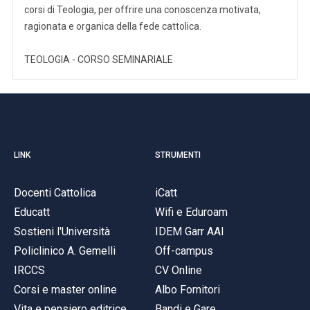
corsi di Teologia, per offrire una conoscenza motivata,
ragionata e organica della fede cattolica.
TEOLOGIA - CORSO SEMINARIALE
LINK
STRUMENTI
Docenti Cattolica
iCatt
Educatt
Wifi e Eduroam
Sostieni l'Università
IDEM Garr AAI
Policlinico A. Gemelli
Off-campus
IRCCS
CV Online
Corsi e master online
Albo Fornitori
Vita e pensiero editrice
Bandi e Gare