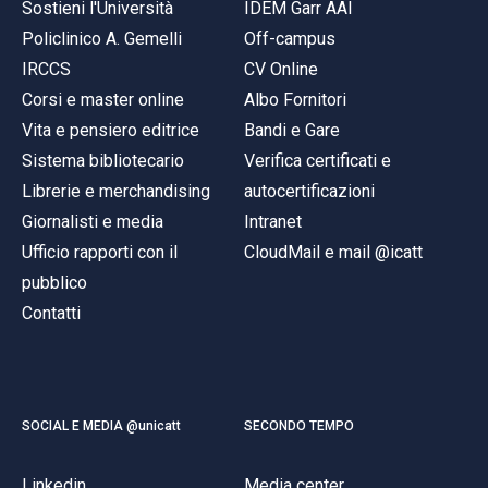
Sostieni l'Università
IDEM Garr AAI
Policlinico A. Gemelli
Off-campus
IRCCS
CV Online
Corsi e master online
Albo Fornitori
Vita e pensiero editrice
Bandi e Gare
Sistema bibliotecario
Verifica certificati e
Librerie e merchandising
autocertificazioni
Giornalisti e media
Intranet
Ufficio rapporti con il
CloudMail e mail @icatt
pubblico
Contatti
SOCIAL E MEDIA @unicatt
SECONDO TEMPO
Linkedin
Media center