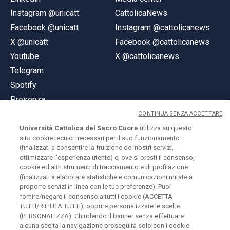
Instagram @unicatt
CattolicaNews
Facebook @unicatt
Instagram @cattolicanews
X @unicatt
Facebook @cattolicanews
Youtube
X @cattolicanews
Telegram
Spotify
Presenza
CONTINUA SENZA ACCETTARE
Università Cattolica del Sacro Cuore
utilizza su questo
sito cookie tecnici necessari per il suo funzionamento
(finalizzati a consentire la fruizione dei nostri servizi,
ottimizzare l'esperienza utente) e, ove si presti il consenso,
© Università Cattolica del Sacro Cuore
cookie ed altri strumenti di tracciamento e di profilazione
Largo A. Gemelli 1, 20123 Milano
(finalizzati a elaborare statistiche e comunicazioni mirate a
proporre servizi in linea con le tue preferenze). Puoi
PI 02133120150
fornire/negare il consenso a tutti i cookie (ACCETTA
TUTTI/RIFIUTA TUTTI), oppure personalizzare le scelte
(PERSONALIZZA). Chiudendo il banner senza effettuare
alcuna scelta la navigazione proseguirà solo con i cookie