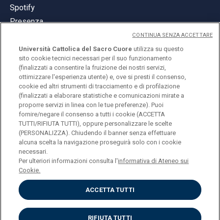
Spotify
Presenza
CONTINUA SENZA ACCETTARE
Università Cattolica del Sacro Cuore
utilizza su questo
sito cookie tecnici necessari per il suo funzionamento
(finalizzati a consentire la fruizione dei nostri servizi,
ottimizzare l'esperienza utente) e, ove si presti il consenso,
© Università Cattolica del Sacro Cuore
cookie ed altri strumenti di tracciamento e di profilazione
Largo A. Gemelli 1, 20123 Milano
(finalizzati a elaborare statistiche e comunicazioni mirate a
proporre servizi in linea con le tue preferenze). Puoi
PI 02133120150
fornire/negare il consenso a tutti i cookie (ACCETTA
TUTTI/RIFIUTA TUTTI), oppure personalizzare le scelte
(PERSONALIZZA). Chiudendo il banner senza effettuare
alcuna scelta la navigazione proseguirà solo con i cookie
ENGLISH
necessari.
Per ulteriori informazioni consulta l'
informativa di Ateneo sui
Cookie.
ACCETTA TUTTI
Privacy
Accessibilità
Cookies
RIFIUTA TUTTI