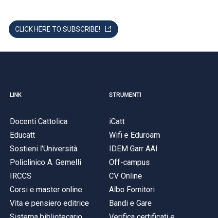
CLICK HERE TO SUBSCRIBE!
LINK
STRUMENTI
Docenti Cattolica
iCatt
Educatt
Wifi e Eduroam
Sostieni l'Università
IDEM Garr AAI
Policlinico A. Gemelli
Off-campus
IRCCS
CV Online
Corsi e master online
Albo Fornitori
Vita e pensiero editrice
Bandi e Gare
Sistema bibliotecario
Verifica certificati e