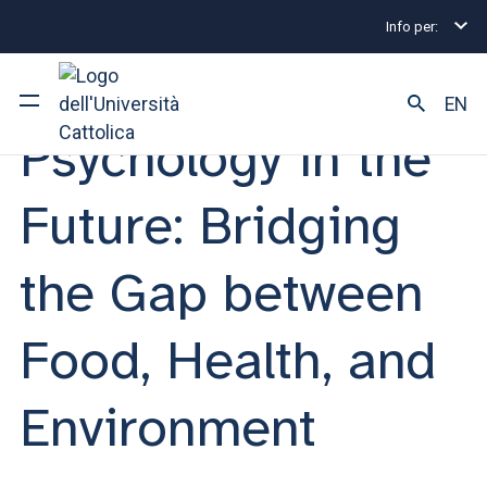
Info per:
Orientamento
consumer behavior
ORIENTAMENTO LAUREA MAGISTRALE | 26 MARZO 2025
EN
Psychology in the
Ateneo
Future: Bridging
Corsi di studio
the Gap between
Ricerca
Food, Health, and
Facoltà e campus
Environment
SEI UNO STUDENTE ISCRITTO?