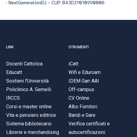
- NextGenerationEU – CUP: B43D21010990006
LINK
STRUMENTI
Docenti Cattolica
iCatt
Educatt
Wifi e Eduroam
Sostieni l'Università
IDEM Garr AAI
Policlinico A. Gemelli
Off-campus
IRCCS
CV Online
Corsi e master online
Albo Fornitori
Vita e pensiero editrice
Bandi e Gare
Sistema bibliotecario
Verifica certificati e
Librerie e merchandising
autocertificazioni