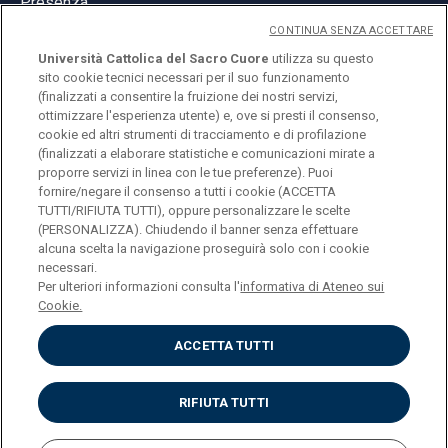
Presenza
CONTINUA SENZA ACCETTARE
Università Cattolica del Sacro Cuore
utilizza su questo
sito cookie tecnici necessari per il suo funzionamento
(finalizzati a consentire la fruizione dei nostri servizi,
ottimizzare l'esperienza utente) e, ove si presti il consenso,
© Università Cattolica del Sacro Cuore
cookie ed altri strumenti di tracciamento e di profilazione
Largo A. Gemelli 1, 20123 Milano
(finalizzati a elaborare statistiche e comunicazioni mirate a
proporre servizi in linea con le tue preferenze). Puoi
PI 02133120150
fornire/negare il consenso a tutti i cookie (ACCETTA
TUTTI/RIFIUTA TUTTI), oppure personalizzare le scelte
(PERSONALIZZA). Chiudendo il banner senza effettuare
alcuna scelta la navigazione proseguirà solo con i cookie
ENGLISH
necessari.
Per ulteriori informazioni consulta l'
informativa di Ateneo sui
Cookie.
ACCETTA TUTTI
Privacy
Accessibilità
Cookies
RIFIUTA TUTTI
Impostazione Cookies