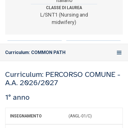
Italiano
ACCEDI ALLA MAIL ICATT
CLASSE DI LAUREA
L/SNT1 (Nursing and
YOU ARE A FACULTY MEMBER OR STAFF MEMBER
midwifery)
ACCEDI A CLOUDMAIL
Curriculum: COMMON PATH
Curriculum: PERCORSO COMUNE -
A.A. 2026/2027
1° anno
INSEGNAMENTO
(ANGL-01/C)