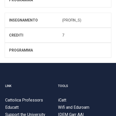
INSEGNAMENTO
(PROFIN_S)
CREDITI
7
PROGRAMMA
LINK
TOOLS
Cattolica Professors
iCatt
Educatt
Wifi and Eduroam
Support the University
IDEM Garr AAI