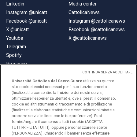
Linkedin
Media center
Instagram @unicatt
CattolicaNews
Facebook @unicatt
Instagram @cattolicanews
X @unicatt
Facebook @cattolicanews
Youtube
X @cattolicanews
Telegram
Spotify
Presence
CONTINUA SENZA ACCETTARE
Università Cattolica del Sacro Cuore
utilizza su questo
sito cookie tecnici necessari per il suo funzionamento
(finalizzati a consentire la fruizione dei nostri servizi,
ottimizzare l'esperienza utente) e, ove si presti il consenso,
© Università Cattolica del Sacro Cuore
cookie ed altri strumenti di tracciamento e di profilazione
Largo A. Gemelli 1, 20123 Milan
(finalizzati a elaborare statistiche e comunicazioni mirate a
proporre servizi in linea con le tue preferenze). Puoi
PI 02133120150
fornire/negare il consenso a tutti i cookie (ACCETTA
TUTTI/RIFIUTA TUTTI), oppure personalizzare le scelte
(PERSONALIZZA). Chiudendo il banner senza effettuare