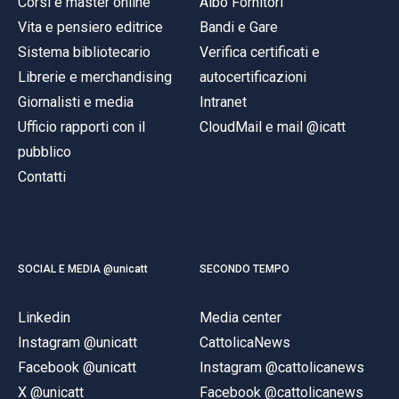
Corsi e master online
Albo Fornitori
Vita e pensiero editrice
Bandi e Gare
Sistema bibliotecario
Verifica certificati e
Librerie e merchandising
autocertificazioni
Giornalisti e media
Intranet
Ufficio rapporti con il
CloudMail e mail @icatt
pubblico
Contatti
SOCIAL E MEDIA @unicatt
SECONDO TEMPO
Linkedin
Media center
Instagram @unicatt
CattolicaNews
Facebook @unicatt
Instagram @cattolicanews
X @unicatt
Facebook @cattolicanews