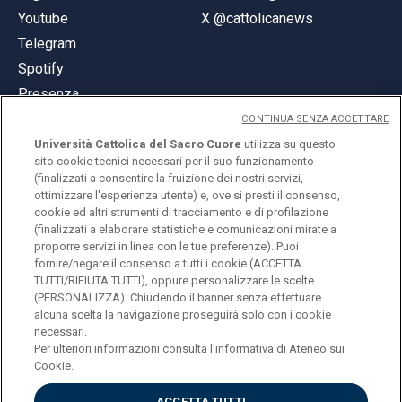
Youtube
X @cattolicanews
Telegram
Spotify
Presenza
CONTINUA SENZA ACCETTARE
Università Cattolica del Sacro Cuore
utilizza su questo
sito cookie tecnici necessari per il suo funzionamento
(finalizzati a consentire la fruizione dei nostri servizi,
ottimizzare l'esperienza utente) e, ove si presti il consenso,
© Università Cattolica del Sacro Cuore
cookie ed altri strumenti di tracciamento e di profilazione
Largo A. Gemelli 1, 20123 Milano
(finalizzati a elaborare statistiche e comunicazioni mirate a
proporre servizi in linea con le tue preferenze). Puoi
PI 02133120150
fornire/negare il consenso a tutti i cookie (ACCETTA
TUTTI/RIFIUTA TUTTI), oppure personalizzare le scelte
(PERSONALIZZA). Chiudendo il banner senza effettuare
alcuna scelta la navigazione proseguirà solo con i cookie
ENGLISH
necessari.
Per ulteriori informazioni consulta l'
informativa di Ateneo sui
Cookie.
ACCETTA TUTTI