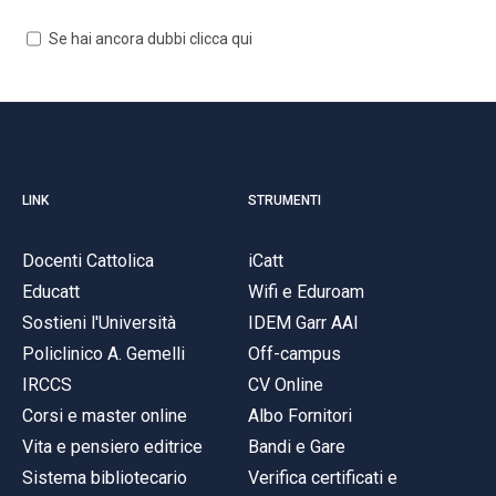
ACCEDI ALLA MAIL ICATT
Se hai ancora dubbi clicca qui
SEI UN DOCENTE O UN MEMBRO DELLO STAFF
ACCEDI A CLOUDMAIL
LINK
STRUMENTI
Docenti Cattolica
iCatt
Educatt
Wifi e Eduroam
Sostieni l'Università
IDEM Garr AAI
Policlinico A. Gemelli
Off-campus
IRCCS
CV Online
Corsi e master online
Albo Fornitori
Vita e pensiero editrice
Bandi e Gare
Sistema bibliotecario
Verifica certificati e