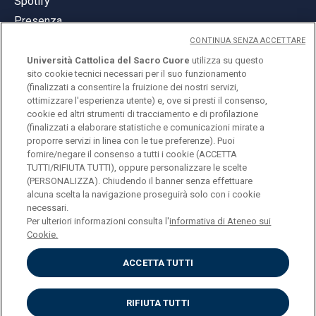
Spotify
Presenza
CONTINUA SENZA ACCETTARE
Università Cattolica del Sacro Cuore
utilizza su questo
sito cookie tecnici necessari per il suo funzionamento
(finalizzati a consentire la fruizione dei nostri servizi,
ottimizzare l'esperienza utente) e, ove si presti il consenso,
© Università Cattolica del Sacro Cuore
cookie ed altri strumenti di tracciamento e di profilazione
Largo A. Gemelli 1, 20123 Milano
(finalizzati a elaborare statistiche e comunicazioni mirate a
proporre servizi in linea con le tue preferenze). Puoi
PI 02133120150
fornire/negare il consenso a tutti i cookie (ACCETTA
TUTTI/RIFIUTA TUTTI), oppure personalizzare le scelte
(PERSONALIZZA). Chiudendo il banner senza effettuare
alcuna scelta la navigazione proseguirà solo con i cookie
ENGLISH
necessari.
Per ulteriori informazioni consulta l'
informativa di Ateneo sui
Cookie.
ACCETTA TUTTI
Privacy
Accessibilità
Cookies
RIFIUTA TUTTI
Impostazione Cookies