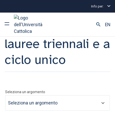
Info per:
Home
Informazioni lauree triennali e a ciclo unico
Informazioni
EN
lauree triennali e a
Ateneo
ciclo unico
Corsi di studio
Ricerca
Facoltà e campus
Seleziona un argomento
SEI UNO STUDENTE ISCRITTO?