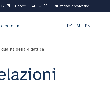
Docenti
Enti, aziende e professioni
nts
Alumni
à e campus
EN
 qualità della didattica
elazioni