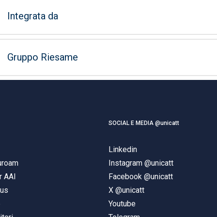
Integrata da
Gruppo Riesame
SOCIAL E MEDIA @unicatt
Linkedin
duroam
Instagram @unicatt
r AAI
Facebook @unicatt
pus
X @unicatt
e
Youtube