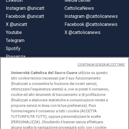
Linkedin
Media center
Instagram @unicatt
CattolicaNews
Facebook @unicatt
Instagram @cattolicanews
X @unicatt
Facebook @cattolicanews
Youtube
X @cattolicanews
Telegram
Spotify
Presenza
CONTINUA SENZA ACCETTARE
Università Cattolica del Sacro Cuore
utilizza su questo
sito cookie tecnici necessari per il suo funzionamento
(finalizzati a consentire la fruizione dei nostri servizi,
ottimizzare l'esperienza utente) e, ove si presti il consenso,
© Università Cattolica del Sacro Cuore
cookie ed altri strumenti di tracciamento e di profilazione
Largo A. Gemelli 1, 20123 Milano
(finalizzati a elaborare statistiche e comunicazioni mirate a
proporre servizi in linea con le tue preferenze). Puoi
PI 02133120150
fornire/negare il consenso a tutti i cookie (ACCETTA
TUTTI/RIFIUTA TUTTI), oppure personalizzare le scelte
(PERSONALIZZA). Chiudendo il banner senza effettuare
alcuna scelta la navigazione proseguirà solo con i cookie