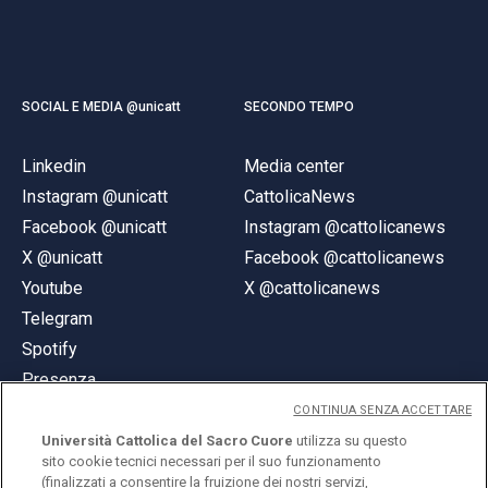
SOCIAL E MEDIA @unicatt
SECONDO TEMPO
Linkedin
Media center
Instagram @unicatt
CattolicaNews
Facebook @unicatt
Instagram @cattolicanews
X @unicatt
Facebook @cattolicanews
Youtube
X @cattolicanews
Telegram
Spotify
Presenza
CONTINUA SENZA ACCETTARE
Università Cattolica del Sacro Cuore
utilizza su questo
sito cookie tecnici necessari per il suo funzionamento
(finalizzati a consentire la fruizione dei nostri servizi,