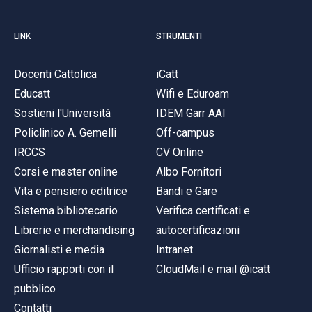
LINK
STRUMENTI
Docenti Cattolica
iCatt
Educatt
Wifi e Eduroam
Sostieni l'Università
IDEM Garr AAI
Policlinico A. Gemelli
Off-campus
IRCCS
CV Online
Corsi e master online
Albo Fornitori
Vita e pensiero editrice
Bandi e Gare
Sistema bibliotecario
Verifica certificati e
Librerie e merchandising
autocertificazioni
Giornalisti e media
Intranet
Ufficio rapporti con il
CloudMail e mail @icatt
pubblico
Contatti