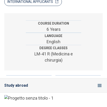
ACCEDI ALLA MAIL ICATT
INTERNATIONAL APPLICANTS
SEI UN DOCENTE O UN MEMBRO DELLO STAFF
ACCEDI A CLOUDMAIL
COURSE DURATION
6 Years
LANGUAGE
English
DEGREE CLASSES
LM-41 R (Medicina e
chirurgia)
Study abroad