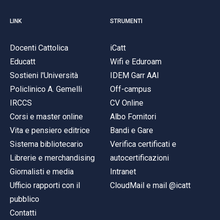
LINK
STRUMENTI
Docenti Cattolica
iCatt
Educatt
Wifi e Eduroam
Sostieni l'Università
IDEM Garr AAI
Policlinico A. Gemelli
Off-campus
IRCCS
CV Online
Corsi e master online
Albo Fornitori
Vita e pensiero editrice
Bandi e Gare
Sistema bibliotecario
Verifica certificati e
Librerie e merchandising
autocertificazioni
Giornalisti e media
Intranet
Ufficio rapporti con il
CloudMail e mail @icatt
pubblico
Contatti