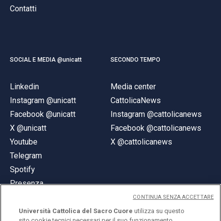
Contatti
SOCIAL E MEDIA @unicatt
SECONDO TEMPO
Linkedin
Media center
Instagram @unicatt
CattolicaNews
Facebook @unicatt
Instagram @cattolicanews
X @unicatt
Facebook @cattolicanews
Youtube
X @cattolicanews
Telegram
Spotify
Presenza
CONTINUA SENZA ACCETTARE
Università Cattolica del Sacro Cuore
utilizza su questo
sito cookie tecnici necessari per il suo funzionamento