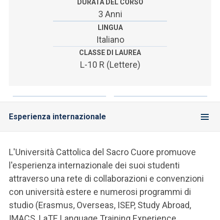
ACCEDI ALLA MAIL ICATT
DURATA DEL CORSO
3 Anni
SEI UN DOCENTE O UN MEMBRO DELLO STAFF
LINGUA
Italiano
ACCEDI A CLOUDMAIL
CLASSE DI LAUREA
L-10 R (Lettere)
Esperienza internazionale
L'Università Cattolica del Sacro Cuore promuove
l'esperienza internazionale dei suoi studenti
attraverso una rete di collaborazioni e convenzioni
con università estere e numerosi programmi di
studio (Erasmus, Overseas, ISEP, Study Abroad,
IMACS, LaTE Language Training Experience,