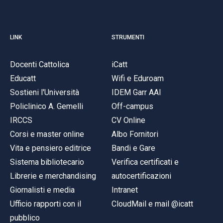
LINK
STRUMENTI
Docenti Cattolica
iCatt
Educatt
Wifi e Eduroam
Sostieni l'Università
IDEM Garr AAI
Policlinico A. Gemelli
Off-campus
IRCCS
CV Online
Corsi e master online
Albo Fornitori
Vita e pensiero editrice
Bandi e Gare
Sistema bibliotecario
Verifica certificati e
Librerie e merchandising
autocertificazioni
Giornalisti e media
Intranet
Ufficio rapporti con il
CloudMail e mail @icatt
pubblico