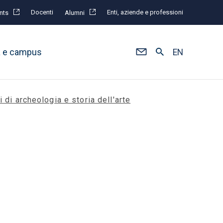
Docenti
Enti, aziende e professioni
nts
Alumni
à e campus
EN
i di archeologia e storia dell'arte