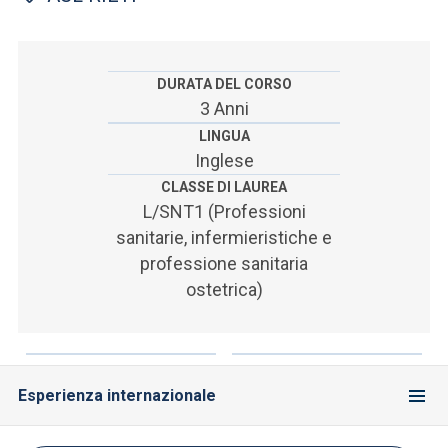
ACCEDI ALLA MAIL ICATT
SEI UN DOCENTE O UN MEMBRO DELLO STAFF
DURATA DEL CORSO
ACCEDI A CLOUDMAIL
3 Anni
LINGUA
Inglese
CLASSE DI LAUREA
L/SNT1 (Professioni
sanitarie, infermieristiche e
professione sanitaria
ostetrica)
Esperienza internazionale